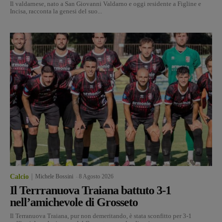
Il valdarnese, nato a San Giovanni Valdarno e oggi residente a Figline e
Incisa, racconta la genesi del suo...
Calcio
Michele Bossini
-
8 Agosto 2026
Il Terrranuova Traiana battuto 3-1
nell’amichevole di Grosseto
Il Terranuova Traiana, pur non demeritando, è stata sconfitto per 3-1