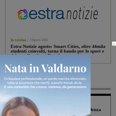
In vetrina
3 Agosto 2026
×
Estra Notizie agosto: Smart Cities, oltre 44mila
studenti coinvolti, torna il bando per lo sport e
debutta il podcast Estrair
Più lette
Figline Incisa Valdarno
1 Agosto 2026
Piscina di Figline finanziata oltre la scadenza
Pnrr, il gruppo di Fratelli d’Italia: “Un