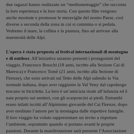
due ragazzi hanno realizzato un “mediometraggio” che racconta
la loro esperienza e la loro storia. Con questo film vengono
anche mostrate e promosse le meraviglie del nostro Paese, così
diverse a seconda della zona in cui si cammina o si pedala.
Vedremo il mare, la collina e la pianura, fino ad arrivare alla
maestosità delle Alpi.
L’opera è stata proposta ai festival internazionali di montagna
e di outdoor.
All’iniziativa saranno presenti i protagonisti del
viaggio, Francesco Bruschi (18 anni, iscritto alla Sezione Cai di
Maresca) e Francesco Tomè (21 anni, iscritto alla Sezione di
Firenze), che sono arrivati sul Tetto delle Alpi salendo la Via
normale italiana, dopo aver raggiunto la Val Veny dal capoluogo
toscano in bicicletta. La loro è un’amicizia risale all’infanzia ed è
nata proprio sui sentieri, con gli scarponcini ai piedi. Entrambi
erano infatti iscritti all’Alpinismo giovanile del Cai Firenze, dopo
aver ereditato l’amore per la montagna dalle rispettive famiglie.
Il loro viaggio ha voluto rappresentare un invito a rispettare
l’ambiente, soprattutto quando si portano avanti le proprie
passioni. Durante la manifestazione sarà presente l’Associazione