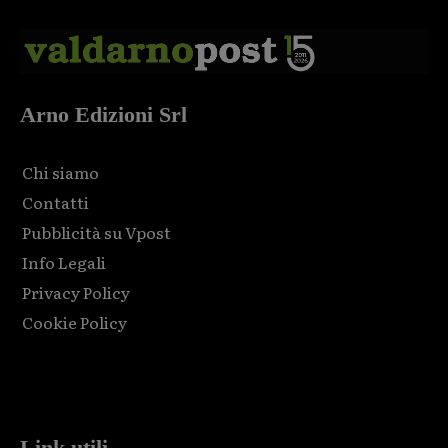
Arno Edizioni Srl
Chi siamo
Contatti
Pubblicità su Vpost
Info Legali
Privacy Policy
Cookie Policy
Html code here! Replace this with any non empty raw html
code and that's it.
Link utili