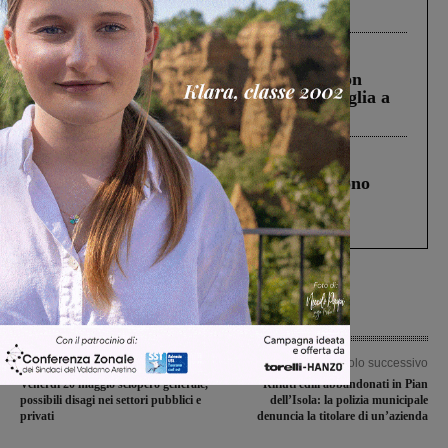
ringraziamento al Governo”
Cronaca
3 Agosto 2026
Scomparso da una struttura di Castiglion
Fiorentino l’uomo che aveva ucciso la figlia a
Levane nel 2020
Cronaca
4 Agosto 2026
Un anno fa la strage in A1 in cui morirono
Gianni, Giulia e Franco. Lo schianto, il
processo, lo stop ai sorpassi fra tir....
Articolo precedente
Articolo successivo
Venerdì 20 maggio sciopero generale,
Rifiuti edili abbandonati in Pian
possibili disagi nei settori pubblici e
dell’Isola: la polizia municipale
privati
denuncia la titolare di un’azienda