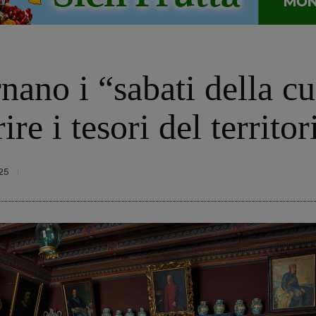
rnano i “sabati della cu
re i tesori del territor
25