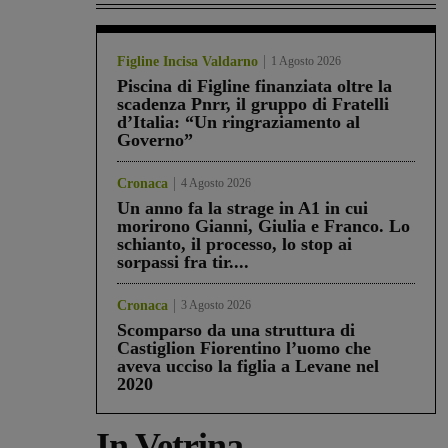
Figline Incisa Valdarno
1 Agosto 2026
Piscina di Figline finanziata oltre la
scadenza Pnrr, il gruppo di Fratelli
d’Italia: “Un ringraziamento al
Governo”
Cronaca
4 Agosto 2026
Un anno fa la strage in A1 in cui
morirono Gianni, Giulia e Franco. Lo
schianto, il processo, lo stop ai
sorpassi fra tir....
Cronaca
3 Agosto 2026
Scomparso da una struttura di
Castiglion Fiorentino l’uomo che
aveva ucciso la figlia a Levane nel
2020
In Vetrina