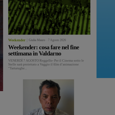
Weekender
Giulia Mauro
-
7 Agosto 2026
Weekender: cosa fare nel fine
settimana in Valdarno
VENERDÌ 7 AGOSTO Reggello- Per il Cinema sotto le
Stelle sarà proiettato a Vaggio il film d’animazione
“Tartarughe...