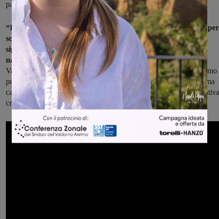
particolare collezione di pietre provenienti dall’Arno.
“I Sabati della Cultura rappresentano un’occasione preziosa per
scoprire, o in alcuni casi riscoprire, alcuni dei luoghi più
significativi del nostro territorio, dal punto di vista storico,
naturalistico e artistico
– spiegano il Sindaco di Figline e Incisa
Valdarno e l’Assessore alla cultura. – Con questa iniziativa vogliamo
proporre una visione della cultura non limitata al singolo evento, ma
capace di stimolare e coinvolgere la comunità in maniera continuativa
creando occasioni di crescita e di condivisione”.