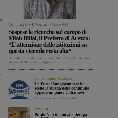
ia
Cronaca
Glenda Venturini
-
6 Agosto 2026
Sospese le ricerche sul campo di
Miah Billal, il Prefetto di Arezzo:
“L’attenzione delle istituzioni su
questa vicenda resta alta”
Dopo tre giorni di ricerche a tappeto di Miah Billal, l'uomo
che nel 2020 uccise sua figlia e ferì...
-
San Giovanni Valdarno
La Futsal Sangiovannese ha
scelto la strada della continuità,
appena un paio i volti nuovi
Michele Bossini
-
6 Agosto 2026
e
Cronaca
Punto Nascita, no alla deroga