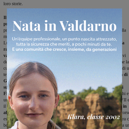
loro storie.
Il Museo della Collegiata custodisce un patrimonio di grande
pregio:
dipinti, arredi sacri, oreficerie, paramenti e codici miniati
provenienti dalla Collegiata stessa o da chiese limitrofe, insieme alla
monumentale pala con il Martirio di San Lorenzo realizzata da
Ludovico Cardi, detto il Cigoli.
La Casa della Civiltà Contadina
racconta invece la vita ed il lavoro della comunità agricola
valdarnese, attraverso due sezioni
: una dedicata ai cicli produttivi
della campagna e una che ricostruisce gli ambienti domestici, come la
cucina e la camera, offrendo un affresco vivido della quotidianità di 
tempo.
L’Antica Spezieria Serristori conserva una rara tavola di
Giovanni di Tano Fei del 1399, originariamente collocata
sull’altare della cappella dell’ospedale della SS. Annunziata di
Figline.
Accanto a questa, si possono ammirare arredi ottocenteschi e
una selezione di oggetti d’uso in maiolica e vetro databili tra il XVII 
il XIX secolo. Infine,
la Fondazione Giovanni Pratesi, ospitata in
alcuni ambienti dell’antico Spedale Serristori,
propone un percors
espositivo che raccoglie importanti opere del XVI-XVIII secolo, tra c
bozzetti del Volterrano, di Ciro Ferri e del Giambologna, insieme a u