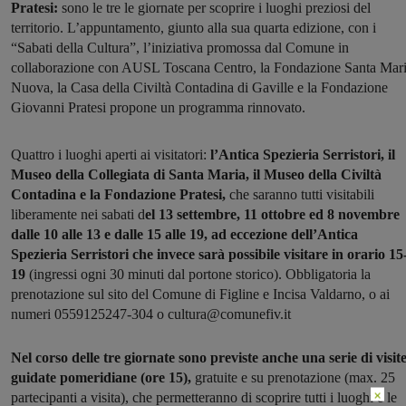
Pratesi:
sono le tre le giornate per scoprire i luoghi preziosi del
territorio. L’appuntamento, giunto alla sua quarta edizione, con i
“Sabati della Cultura”, l’iniziativa promossa dal Comune in
collaborazione con AUSL Toscana Centro, la Fondazione Santa Mar
Nuova, la Casa della Civiltà Contadina di Gaville e la Fondazione
Giovanni Pratesi propone un programma rinnovato.
Quattro i luoghi aperti ai visitatori:
l’Antica Spezieria Serristori, il
Museo della Collegiata di Santa Maria, il Museo della Civiltà
Contadina e la Fondazione Pratesi,
che saranno tutti visitabili
liberamente nei sabati d
el 13 settembre, 11 ottobre ed 8 novembre
dalle 10 alle 13 e dalle 15 alle 19, ad eccezione dell’Antica
Spezieria Serristori che invece sarà possibile visitare in orario 15
19
(ingressi ogni 30 minuti dal portone storico). Obbligatoria la
prenotazione sul sito del Comune di Figline e Incisa Valdarno, o ai
numeri 0559125247-304 o cultura@comunefiv.it
Nel corso delle tre giornate sono previste anche una serie di visit
guidate pomeridiane (ore 15),
gratuite e su prenotazione (max. 25
×
partecipanti a visita), che permetteranno di scoprire tutti i luoghi e le