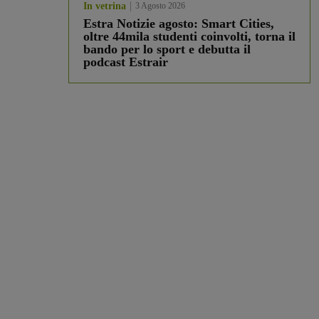
In vetrina
3 Agosto 2026
Estra Notizie agosto: Smart Cities,
oltre 44mila studenti coinvolti, torna il
bando per lo sport e debutta il
podcast Estrair