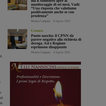
ma il Ministero apre al
monitoraggio di sei mesi. Vadi:
“Una risposta che valutiamo
positivamente anche se con
prudenza”
Monica Campani
-
6 Agosto 2026
Cronaca
Punto nascita: il CPNN dà
parere negativo alla richiesta di
deroga. Asl e Regione
esprimono disappunto
Monica Campani
-
6 Agosto 2026
un
e
o
ui
na