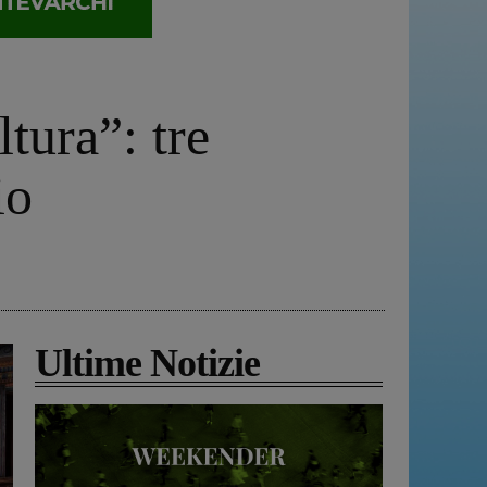
ltura”: tre
io
Ultime Notizie