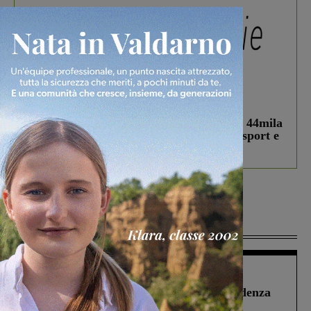
In vetrina
3 Agosto 2026
Estra Notizie agosto: Smart Cities, oltre 44mila
studenti coinvolti, torna il bando per lo sport e
debutta il podcast Estrair
Più lette
Figline Incisa Valdarno
1 Agosto 2026
Piscina di Figline finanziata oltre la scadenza
Pnrr, il gruppo di Fratelli d’Italia: “Un