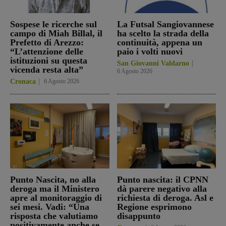
Sospese le ricerche sul
La Futsal Sangiovannese
campo di Miah Billal, il
ha scelto la strada della
Prefetto di Arezzo:
continuità, appena un
“L’attenzione delle
paio i volti nuovi
istituzioni su questa
San Giovanni Valdarno
vicenda resta alta”
6 Agosto 2026
Cronaca
6 Agosto 2026
Punto Nascita, no alla
Punto nascita: il CPNN
deroga ma il Ministero
dà parere negativo alla
apre al monitoraggio di
richiesta di deroga. Asl e
sei mesi. Vadi: “Una
Regione esprimono
risposta che valutiamo
disappunto
positivamente anche se