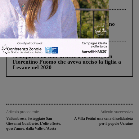
ringraziamento al Governo”
Cronaca
4 Agosto 2026
Un anno fa la strage in A1 in cui morirono
Gianni, Giulia e Franco. Lo schianto, il
processo, lo stop ai sorpassi fra tir....
Cronaca
3 Agosto 2026
Scomparso da una struttura di Castiglion
Fiorentino l’uomo che aveva ucciso la figlia a
Levane nel 2020
Articolo precedente
Articolo successivo
Vallombrosa, festeggiato San
A Villa Pettini una cena di solidarietà
Giovanni Gualberto. L’olio offerto,
per il popolo Ucraino
quest’anno, dalla Valle d’Aosta