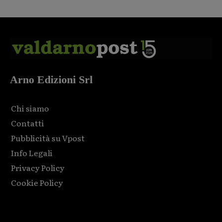
Arno Edizioni Srl
Chi siamo
Contatti
Pubblicità su Vpost
Info Legali
Privacy Policy
Cookie Policy
Html code here! Replace this with any non empty raw html
code and that's it.