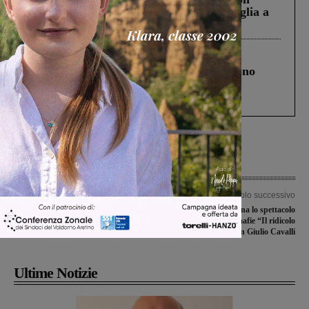
Fiorentino l’uomo che aveva ucciso la figlia a
Levane nel 2020
Cronaca
4 Agosto 2026
Un anno fa la strage in A1 in cui morirono
Gianni, Giulia e Franco. Lo schianto, il
processo, lo stop ai sorpassi fra tir....
Articolo precedente
Articolo successivo
Strade Bianche e Tirreno-Adriatico gli
A Loro Ciuffenna lo spettacolo
impegni che attendono Vincenzo
teatrale contro le mafie “Il ridicolo
Albanese
onore” di e con Giulio Cavalli
Ultime Notizie