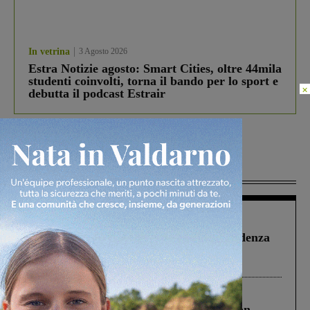
In vetrina
3 Agosto 2026
Estra Notizie agosto: Smart Cities, oltre 44mila
studenti coinvolti, torna il bando per lo sport e
×
debutta il podcast Estrair
Più lette
Figline Incisa Valdarno
1 Agosto 2026
Piscina di Figline finanziata oltre la scadenza
Pnrr, il gruppo di Fratelli d’Italia: “Un
ringraziamento al Governo”
Cronaca
3 Agosto 2026
Scomparso da una struttura di Castiglion