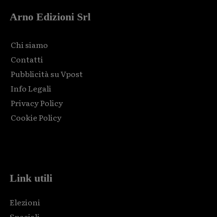
Arno Edizioni Srl
Chi siamo
Contatti
Pubblicità su Vpost
Info Legali
Privacy Policy
Cookie Policy
Html code here! Replace this with any non empty raw html
code and that's it.
Link utili
Elezioni
Speciali