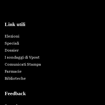
Html code here! Replace this with any non empty raw html
code and that's it.
Link utili
Elezioni
Speciali
Dossier
I sondaggi di Vpost
Comunicati Stampa
Farmacie
Biblioteche
Feedback