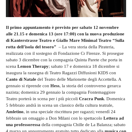
Il primo appuntamento è previsto per sabato 12 novembre
alle 21.15 e domenica 13 (ore 17:00) con la nuova produzione
di Kanterstrasse Teatro e Giallo Mare Minimal Teatro “Sulla
rotta dell’isola del tesoro”
– La vera storia della Pirateria,
realizzata con il sostegno di Fondazione Cr Firenze. Si prosegue
sabato 3 dicembre con la compagnia Quinta Parete che porta in
scena
Lemon Therapy
; sabato 17 e domenica 18 dicembre si
inaugura la rassegna di Teatro Ragazzi Diffusioni KIDS con
Canto di Natale
del Teatro delle Marionette degli Accettella. A
gennaio si riprende con
Hess
, la storia del controverso gerarca
nazista; domenica 29 gennaio la compagnia Fontemaggiore
Teatro porterà in scena per i più piccoli
Cracra Punk
. Domenica
5 febbraio andrà in scena un classico della cultura teatrale,
Amletino
, in una speciale riscrittura per ragazzi; venerdì 24
febbraio un omaggio a Don Milani con lo spettacolo
Lettera ad
una professoressa
della compagnia Chille de La Balanza; sabato
4 marzo un appuntamento gratuito tutto dedicato alla
musica con