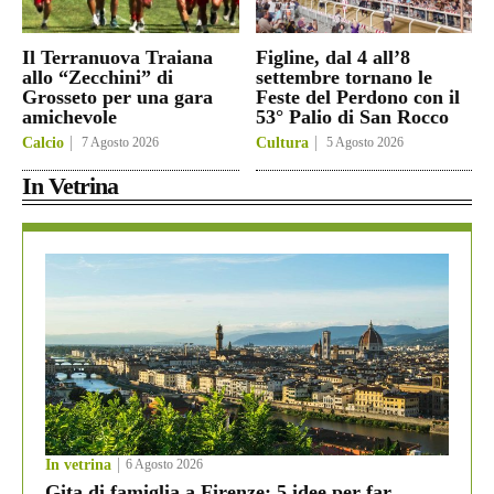
Il Terranuova Traiana
Figline, dal 4 all’8
allo “Zecchini” di
settembre tornano le
Grosseto per una gara
Feste del Perdono con il
amichevole
53° Palio di San Rocco
Calcio
7 Agosto 2026
Cultura
5 Agosto 2026
In Vetrina
In vetrina
6 Agosto 2026
Gita di famiglia a Firenze: 5 idee per far