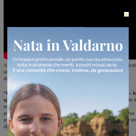
×
A seguire, poi, si tornerà a parlare di infanzia, con tre incontri dedicat
alla cura del bambino, anche con un nuovo appuntamento di
disostruzione pediatrica dopo il successo dello scorso anno.
“Il nostro è un progetto che si amplia rispetto all’anno scorso – 
spiegato l’assessore Filippo Casini
– affronteremo sia le tematiche d
mondo dell’adolescenza, per aiutare i genitori a capire quando si
possono presentare certe problematiche; e poi l’infanzia, la sicurezza
pediatrica, l’alimentazione dei più piccoli. Ogni corso si terrà nelle tre
diverse sedi di Castelfranco, Pian di Scò e Faella”.