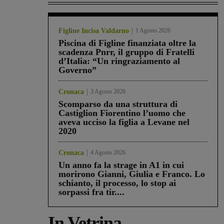
Figline Incisa Valdarno
1 Agosto 2026
Piscina di Figline finanziata oltre la
scadenza Pnrr, il gruppo di Fratelli
d’Italia: “Un ringraziamento al
Governo”
Cronaca
3 Agosto 2026
Scomparso da una struttura di
Castiglion Fiorentino l’uomo che
aveva ucciso la figlia a Levane nel
2020
Cronaca
4 Agosto 2026
Un anno fa la strage in A1 in cui
morirono Gianni, Giulia e Franco. Lo
schianto, il processo, lo stop ai
sorpassi fra tir....
In Vetrina