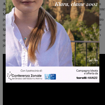
Al fianco dell’Amministrazione comunale le Misericordie:
“Un
progetto eccezionale – ha commentato
Patrizio Cancialli,
Presidente
Misericordie provincia di Arezzo – che ritengo fondamentale e che
porterò ad esempio in altri territori. Noi saremo presenti con il nostro
contributo, a fianco delle famiglie”. “Lo scorso anno – ha aggiunto
Silvia Chiaramonti
– abbiamo riscosso un grande successo con le
serate dedicate alla disostruzione pediatrica; quest’anno ripeteremo
questo progetto cercando di coinvolgere così quante più famiglie
possibili”.