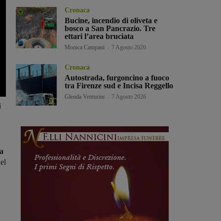
Cronaca
Bucine, incendio di oliveta e
bosco a San Pancrazio. Tre
ettari l’area bruciata
Monica Campani
-
7 Agosto 2026
Cronaca
Autostrada, furgoncino a fuoco
tra Firenze sud e Incisa Reggello
Glenda Venturini
-
7 Agosto 2026
i
ha
el