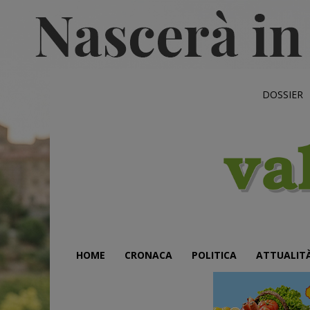
DOSSIER
HOME
CRONACA
POLITICA
ATTUALIT