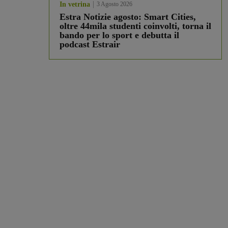
In vetrina
3 Agosto 2026
Estra Notizie agosto: Smart Cities,
oltre 44mila studenti coinvolti, torna il
bando per lo sport e debutta il
podcast Estrair