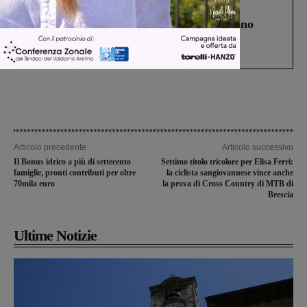
Cronaca
4 Agosto 2026
Un anno fa la strage in A1 in cui morirono
Gianni, Giulia e Franco. Lo schianto, il
processo, lo stop ai sorpassi fra tir....
Articolo precedente
Articolo successivo
Il Bonus idrico a più di settecento
Settimo titolo tricolore per Elisa Ferri:
famiglie, pronti contributi per oltre
la ciclista sangiovannese vince anche
70mila euro
la prova di Cross Country di MTB di
Brescia
Ultime Notizie