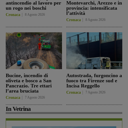
antincendio al lavoro per
Montevarchi, Arezzo e in
un rogo nei boschi
provincia: intensificata
l’attività
Cronaca
8 Agosto 2026
Cronaca
8 Agosto 2026
Bucine, incendio di
Autostrada, furgoncino a
oliveta e bosco a San
fuoco tra Firenze sud e
Pancrazio. Tre ettari
Incisa Reggello
l’area bruciata
Cronaca
7 Agosto 2026
Cronaca
7 Agosto 2026
In Vetrina