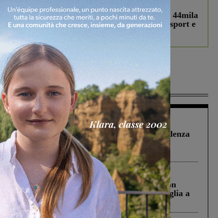
In vetrina
3 Agosto 2026
Estra Notizie agosto: Smart Cities, oltre 44mila
studenti coinvolti, torna il bando per lo sport e
debutta il podcast Estrair
Più lette
Figline Incisa Valdarno
1 Agosto 2026
Piscina di Figline finanziata oltre la scadenza
Pnrr, il gruppo di Fratelli d’Italia: “Un
ringraziamento al Governo”
Cronaca
3 Agosto 2026
Scomparso da una struttura di Castiglion
Fiorentino l’uomo che aveva ucciso la figlia a
Levane nel 2020