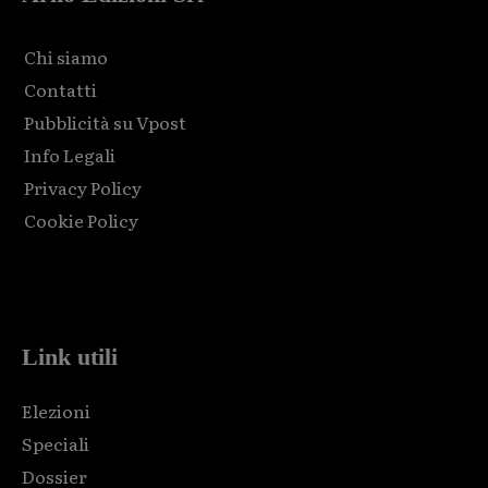
Chi siamo
Contatti
Pubblicità su Vpost
Info Legali
Privacy Policy
Cookie Policy
Html code here! Replace this with any non empty raw html
code and that's it.
Link utili
Elezioni
Speciali
Dossier