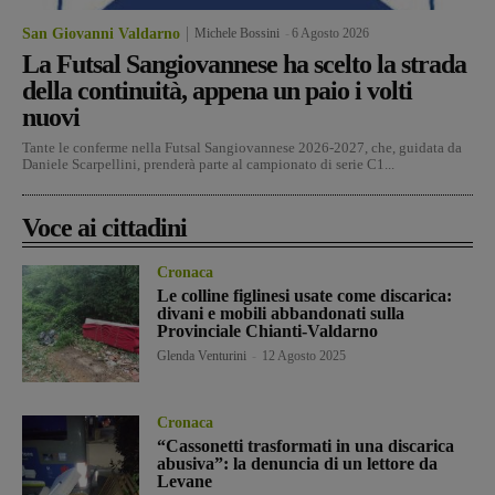
San Giovanni Valdarno
Michele Bossini
-
6 Agosto 2026
La Futsal Sangiovannese ha scelto la strada
della continuità, appena un paio i volti
nuovi
Tante le conferme nella Futsal Sangiovannese 2026-2027, che, guidata da
Daniele Scarpellini, prenderà parte al campionato di serie C1...
Voce ai cittadini
Cronaca
Le colline figlinesi usate come discarica:
divani e mobili abbandonati sulla
Provinciale Chianti-Valdarno
Glenda Venturini
-
12 Agosto 2025
Cronaca
“Cassonetti trasformati in una discarica
abusiva”: la denuncia di un lettore da
Levane