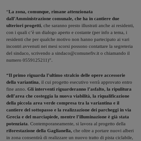
“
La zona, comunque, rimane attenzionata
dall’Amministrazione comunale, che ha in cantiere due
ulteriori progetti
, che saranno presto illustrati anche ai residenti,
con i quali c’è un dialogo aperto e costante (per info a tema, i
residenti che per qualche motivo non hanno partecipato ai vari
incontri avvenuti nei mesi scorsi possono contattare la segreteria
del sindaco, scrivendo a sindaco@comunefiv.it o chiamando il
numero 0559125211)”.
“Il primo riguarda l’ultimo stralcio delle opere accessorie
della variantina
, il cui progetto esecutivo verrà approvato entro
fine anno.
Gli interventi riguarderanno l’asfalto, la ripulitura
dell’area che costeggia la nuova viabilità, la riqualificazione
della piccola area verde compresa tra la variantina e il
cantiere del sottopasso e la realizzazione dei parcheggi in via
Grecia e del marciapiede, mentre l’illuminazione è già stata
potenziata
. Contemporaneamente, si lavora al progetto della
riforestazione della Gaglianella,
che oltre a portare nuovi alberi
in zona consentirà di realizzare un nuovo tratto di pista ciclabile,