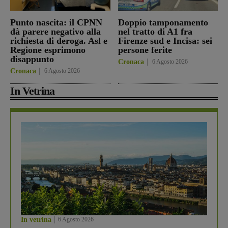
Punto nascita: il CPNN
Doppio tamponamento
dà parere negativo alla
nel tratto di A1 fra
richiesta di deroga. Asl e
Firenze sud e Incisa: sei
Regione esprimono
persone ferite
disappunto
Cronaca
6 Agosto 2026
Cronaca
6 Agosto 2026
In Vetrina
In vetrina
6 Agosto 2026