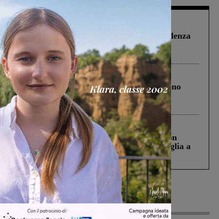
Figline Incisa Valdarno
1 Agosto 2026
Piscina di Figline finanziata oltre la scadenza
Pnrr, il gruppo di Fratelli d’Italia: “Un
ringraziamento al Governo”
Cronaca
4 Agosto 2026
Un anno fa la strage in A1 in cui morirono
Gianni, Giulia e Franco. Lo schianto, il
processo, lo stop ai sorpassi fra tir....
Cronaca
3 Agosto 2026
Scomparso da una struttura di Castiglion
Fiorentino l’uomo che aveva ucciso la figlia a
Levane nel 2020