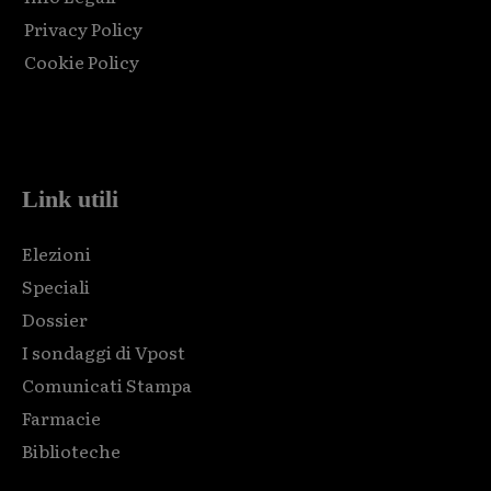
Privacy Policy
Cookie Policy
Html code here! Replace this with any non empty raw html
code and that's it.
Link utili
Elezioni
Speciali
Dossier
I sondaggi di Vpost
Comunicati Stampa
Farmacie
Biblioteche