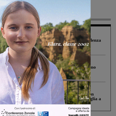
Più lette
Figline Incisa Valdarno
1 Agosto 2026
Piscina di Figline finanziata oltre la scadenza
Pnrr, il gruppo di Fratelli d’Italia: “Un
ringraziamento al Governo”
Cronaca
4 Agosto 2026
Un anno fa la strage in A1 in cui morirono
Gianni, Giulia e Franco. Lo schianto, il
processo, lo stop ai sorpassi fra tir....
Cronaca
3 Agosto 2026
Scomparso da una struttura di Castiglion
Fiorentino l’uomo che aveva ucciso la figlia a
Levane nel 2020