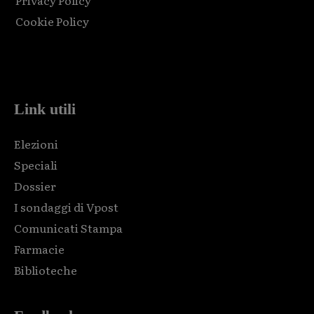
Privacy Policy
Cookie Policy
Html code here! Replace this with any non empty raw html
code and that's it.
Link utili
Elezioni
Speciali
Dossier
I sondaggi di Vpost
Comunicati Stampa
Farmacie
Biblioteche