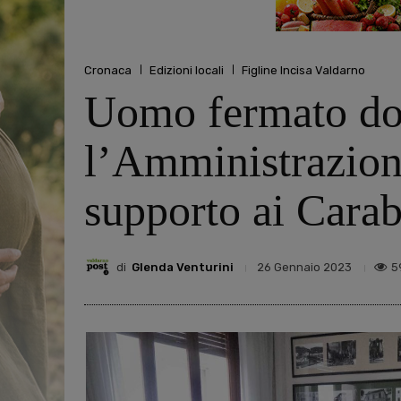
Cronaca
Edizioni locali
Figline Incisa Valdarno
Uomo fermato dop
l’Amministrazione
supporto ai Carab
di
Glenda Venturini
5
26 Gennaio 2023