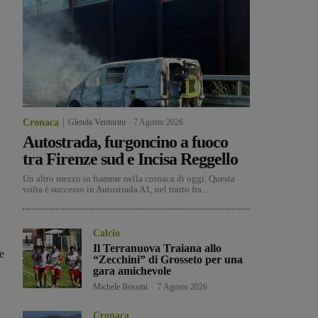
Cronaca
Glenda Venturini
-
7 Agosto 2026
Autostrada, furgoncino a fuoco
tra Firenze sud e Incisa Reggello
Un altro mezzo in fiamme nella cronaca di oggi. Questa
volta è successo in Autostrada A1, nel tratto fra...
Calcio
Il Terranuova Traiana allo
e
“Zecchini” di Grosseto per una
gara amichevole
Michele Bossini
-
7 Agosto 2026
Cronaca