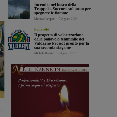
Incendio nel bosco della
Trappola. Soccorsi sul posto per
spegnere le fiamme
Monica Campani
-
7 Agosto 2026
Pallavolo
Il progetto di valorizzazione
della pallavolo femminile del
Valdarno Project pronto per la
sua seconda stagione
Michele Bossini
-
7 Agosto 2026