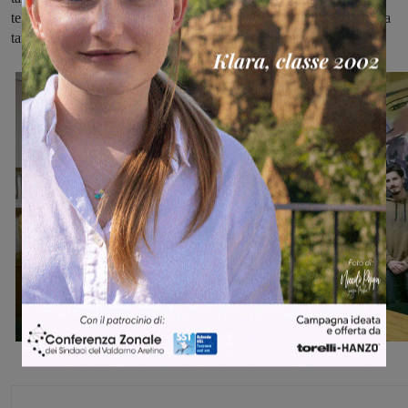
telecamere di contesto nei due capoluoghi e nuovi portali di lettura
targhe negli accessi alla città”.