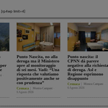
[rp4wp limit=4]
o
Punto Nascita, no alla
Punto nascita: il
deroga ma il Ministero
CPNN dà parere
 per
apre al monitoraggio
negativo alla richiest
e
di sei mesi. Vadi: “Una
di deroga. Asl e
risposta che valutiamo
Regione esprimono
ni
-
positivamente anche se
disappunto
con prudenza”
Cronaca
Monica Campani
-
6 Agosto 2026
Cronaca
Monica Campani
-
6 Agosto 2026