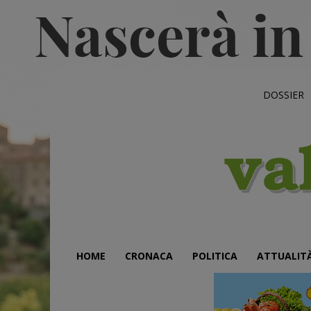
DOSSIER
HOME
CRONACA
POLITICA
ATTUALIT