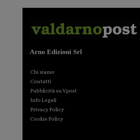
Arno Edizioni Srl
Chi siamo
Contatti
Pubblicità su Vpost
Info Legali
Privacy Policy
Cookie Policy
Html code here! Replace this with any non empty raw
html code and that's it.