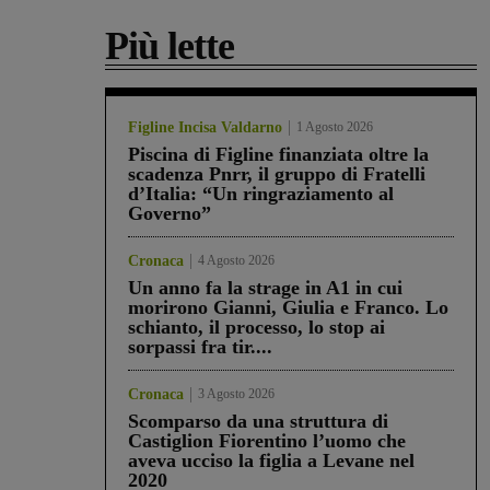
Più lette
Figline Incisa Valdarno
1 Agosto 2026
Piscina di Figline finanziata oltre la
scadenza Pnrr, il gruppo di Fratelli
d’Italia: “Un ringraziamento al
Governo”
Cronaca
4 Agosto 2026
Un anno fa la strage in A1 in cui
morirono Gianni, Giulia e Franco. Lo
schianto, il processo, lo stop ai
sorpassi fra tir....
Cronaca
3 Agosto 2026
Scomparso da una struttura di
Castiglion Fiorentino l’uomo che
aveva ucciso la figlia a Levane nel
2020