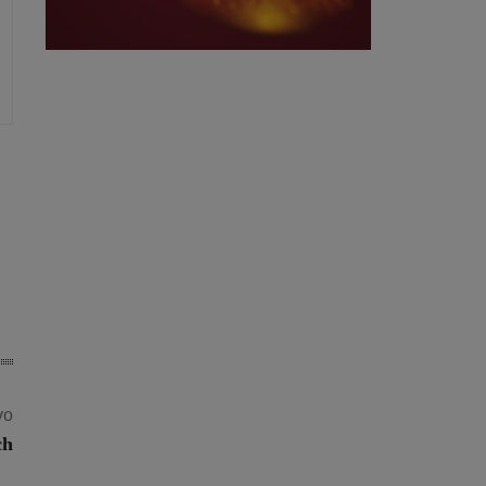
vo
ch