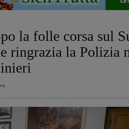
o la folle corsa sul S
 ringrazia la Polizia 
inieri
916