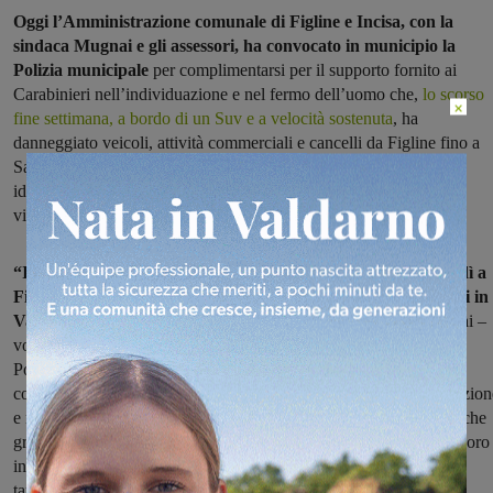
Oggi l’Amministrazione comunale di Figline e Incisa, con la
sindaca Mugnai e gli assessori, ha convocato in municipio la
Polizia municipale
per complimentarsi per il supporto fornito ai
Carabinieri nell’individuazione e nel fermo dell’uomo che,
lo scorso
×
fine settimana, a bordo di un Suv e a velocità sostenuta
, ha
danneggiato veicoli, attività commerciali e cancelli da Figline fino a
San Giovanni, passando per Pian di Scò e Faella. La sua
identificazione infatti è stata possibile anche grazie al sistema di
videosorveglianza comunale.
“In riferimento alla vicenda dell’automobilista, fermato lunedì a
Figline dopo aver provocato danni a vari esercizi commerciali in
Valdarno a bordo di un Suv –
ha detto la sindaca Giulia Mugnai –
vorrei ringraziare a nome di tutta l’Amministrazione comunale, la
Polizia municipale di Figline e Incisa Valdarno, che ha fornito un
contributo fondamentale supportando i Carabinieri nell’individuazion
e nel fermo del responsabile. Un’identificazione resa possibile anche
grazie al sistema di videosorveglianza comunale che, grazie al lavoro
iniziato fin dal 2017, conta già 33 telecamere e 6 portali di lettura
targhe e che sarà implementato nel 2023 con l’arrivo di tre nuove