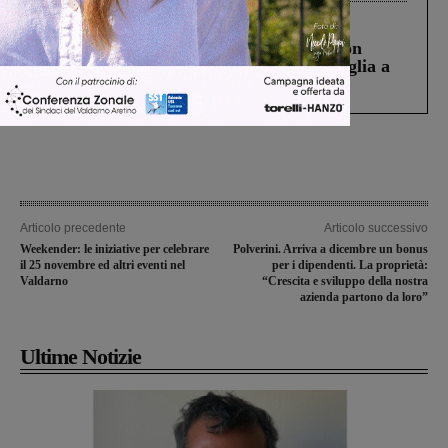
Cronaca
3 Agosto 2026
Scomparso da una struttura di Castiglion
Fiorentino l’uomo che aveva ucciso la figlia a
Levane nel 2020
Articolo precedente
Articolo successivo
Weekender: le iniziative per celebrare
Polverini. Arriva a dicembre un bonus
il 25 novembre ed altri eventi nel
per i dipendenti. La proprietà:
Valdarno
“Crescita e sviluppo della nostra
azienda partono da loro”
Ultime Notizie