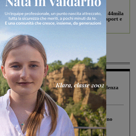
In vetrina
3 Agosto 2026
Estra Notizie agosto: Smart Cities, oltre 44mila
studenti coinvolti, torna il bando per lo sport e
debutta il podcast Estrair
Più lette
Figline Incisa Valdarno
1 Agosto 2026
Piscina di Figline finanziata oltre la scadenza
Pnrr, il gruppo di Fratelli d’Italia: “Un
ringraziamento al Governo”
Cronaca
4 Agosto 2026
Un anno fa la strage in A1 in cui morirono
Gianni, Giulia e Franco. Lo schianto, il
processo, lo stop ai sorpassi fra tir....