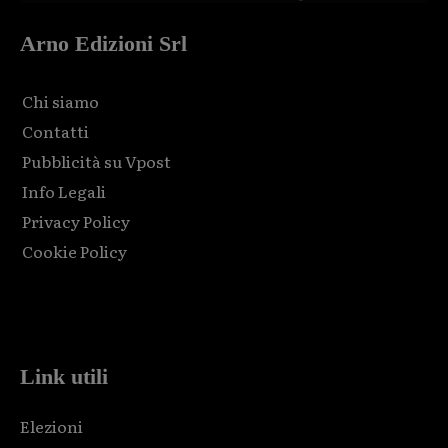
Arno Edizioni Srl
Chi siamo
Contatti
Pubblicità su Vpost
Info Legali
Privacy Policy
Cookie Policy
Html code here! Replace this with any non empty raw html
code and that's it.
Link utili
Elezioni