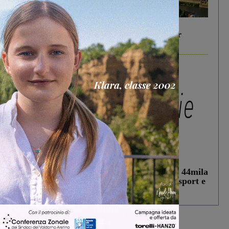
In vetrina
6 Agosto 2026
Gita di famiglia a Firenze: 5 idee per far
divertire i tuoi figli
In vetrina
3 Agosto 2026
Estra Notizie agosto: Smart Cities, oltre 44mila
studenti coinvolti, torna il bando per lo sport e
debutta il podcast Estrair