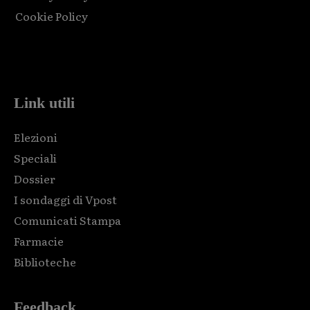
Cookie Policy
Html code here! Replace this with any non empty raw html
code and that's it.
Link utili
Elezioni
Speciali
Dossier
I sondaggi di Vpost
Comunicati Stampa
Farmacie
Biblioteche
Feedback