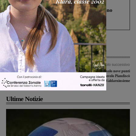
Cronaca
4 Agosto 2026
Un anno fa la strage in A1 in cui morirono
Gianni, Giulia e Franco. Lo schianto, il
processo, lo stop ai sorpassi fra tir....
Articolo precedente
Articolo successivo
L’Unione dei Comuni del Pratomagno
Pallavolo di serie B2, solo nove punti
valuta l’ingresso del Comune di
per la Pallavolo Piandiscò
Terranuova Bracciolini
Valdarninsieme
Ultime Notizie