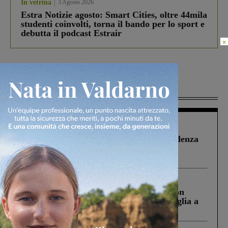
In vetrina
3 Agosto 2026
Estra Notizie agosto: Smart Cities, oltre 44mila
studenti coinvolti, torna il bando per lo sport e
debutta il podcast Estrair
×
Più lette
Figline Incisa Valdarno
1 Agosto 2026
Piscina di Figline finanziata oltre la scadenza
Pnrr, il gruppo di Fratelli d’Italia: “Un
ringraziamento al Governo”
Cronaca
3 Agosto 2026
Scomparso da una struttura di Castiglion
Fiorentino l’uomo che aveva ucciso la figlia a
Levane nel 2020