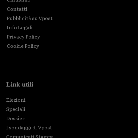
Contatti
Pubblicità su Vpost
Info Legali
Privacy Policy
Cookie Policy
Html code here! Replace this with any non empty raw html
code and that's it.
Link utili
Elezioni
Speciali
Dossier
I sondaggi di Vpost
Comunicati Stampa