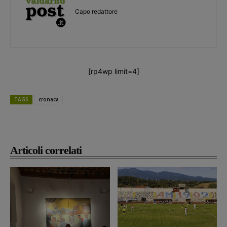
Capo redattore
[rp4wp limit=4]
TAGS
cronaca
Articoli correlati