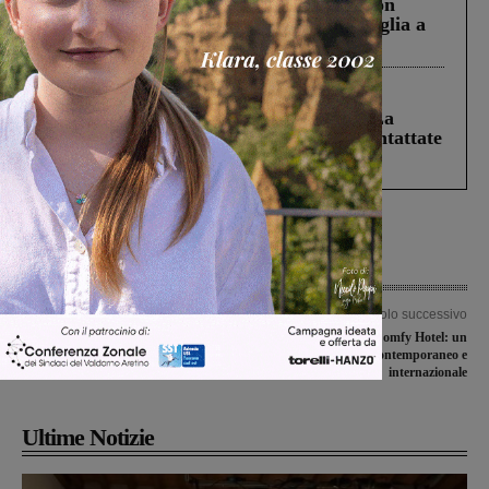
Scomparso da una struttura di Castiglion
Fiorentino l’uomo che aveva ucciso la figlia a
Levane nel 2020
Cronaca
5 Agosto 2026
Continuano le ricerche di Miah Billal. La
Prefettura: “In caso di avvistamento contattate
il 112”
Articolo precedente
Articolo successivo
Per la Bruschi Basket San Giovanni è
Moody Smart & Comfy Hotel: un
disco rosso anche a Faenza
format nuovo, contemporaneo e
internazionale
Ultime Notizie