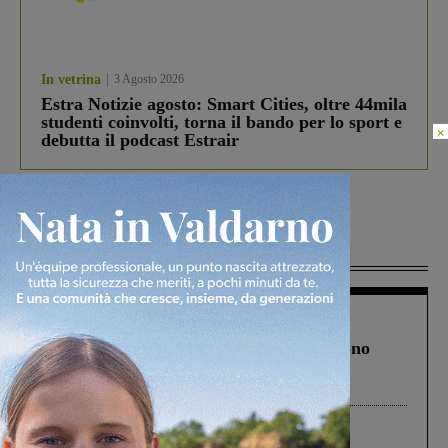
In vetrina
3 Agosto 2026
Estra Notizie agosto: Smart Cities, oltre 44mila
studenti coinvolti, torna il bando per lo sport e
×
debutta il podcast Estrair
Più lette
Cronaca
4 Agosto 2026
Un anno fa la strage in A1 in cui morirono
Gianni, Giulia e Franco. Lo schianto, il
processo, lo stop ai sorpassi fra tir....
Cronaca
3 Agosto 2026