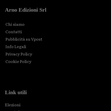
Arno Edizioni Srl
Chi siamo
Contatti
Pubblicità su Vpost
Info Legali
Privacy Policy
Cookie Policy
Html code here! Replace this with any non empty raw html
code and that's it.
Link utili
Elezioni