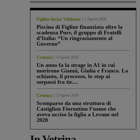
Figline Incisa Valdarno
1 Agosto 2026
Piscina di Figline finanziata oltre la
scadenza Pnrr, il gruppo di Fratelli
d’Italia: “Un ringraziamento al
Governo”
Cronaca
4 Agosto 2026
Un anno fa la strage in A1 in cui
morirono Gianni, Giulia e Franco. Lo
schianto, il processo, lo stop ai
sorpassi fra tir....
Cronaca
3 Agosto 2026
Scomparso da una struttura di
Castiglion Fiorentino l’uomo che
aveva ucciso la figlia a Levane nel
2020
In Vetrina