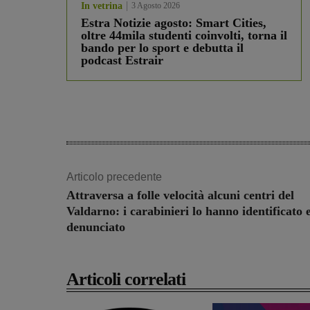
In vetrina
3 Agosto 2026
Estra Notizie agosto: Smart Cities,
oltre 44mila studenti coinvolti, torna il
bando per lo sport e debutta il
podcast Estrair
Articolo precedente
Attraversa a folle velocità alcuni centri del
Valdarno: i carabinieri lo hanno identificato 
denunciato
Articoli correlati