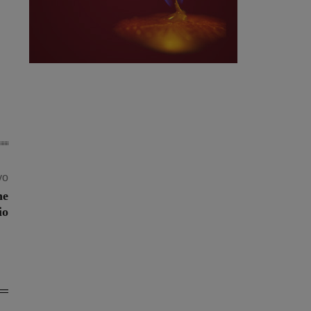
vo
ne
io