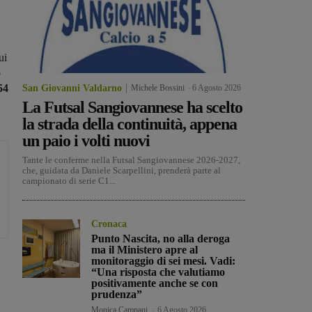
ui
o
54
San Giovanni Valdarno
Michele Bossini
-
6 Agosto 2026
La Futsal Sangiovannese ha scelto
la strada della continuità, appena
un paio i volti nuovi
Tante le conferme nella Futsal Sangiovannese 2026-2027,
che, guidata da Daniele Scarpellini, prenderà parte al
campionato di serie C1...
Cronaca
Punto Nascita, no alla deroga
ma il Ministero apre al
monitoraggio di sei mesi. Vadi:
“Una risposta che valutiamo
positivamente anche se con
prudenza”
Monica Campani
-
6 Agosto 2026