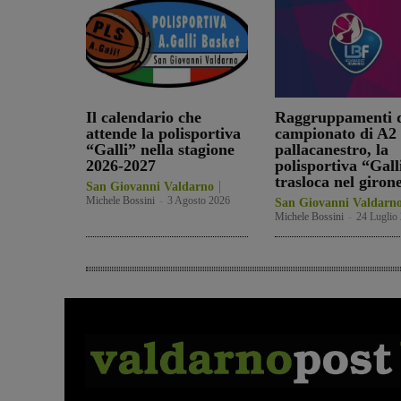
Il calendario che
Raggruppamenti d
attende la polisportiva
campionato di A2 
“Galli” nella stagione
pallacanestro, la
2026-2027
polisportiva “Gall
trasloca nel giron
San Giovanni Valdarno
Michele Bossini
-
3 Agosto 2026
San Giovanni Valdarn
Michele Bossini
-
24 Luglio