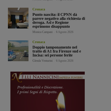
Cronaca
Punto nascita: il CPNN dà
parere negativo alla richiesta di
deroga. Asl e Regione
esprimono disappunto
Monica Campani
-
6 Agosto 2026
Cronaca
Doppio tamponamento nel
tratto di A1 fra Firenze sud e
Incisa: sei persone ferite
Glenda Venturini
-
6 Agosto 2026