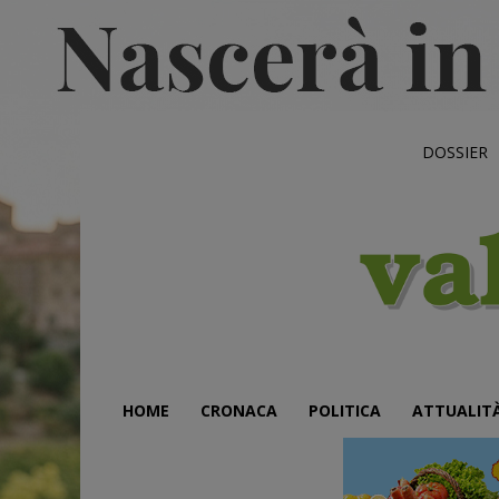
DOSSIER
HOME
CRONACA
POLITICA
ATTUALIT