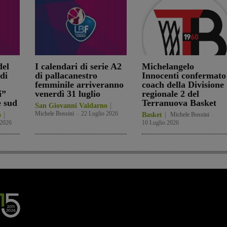
el
I calendari di serie A2
Michelangelo
di
di pallacanestro
Innocenti confermato
femminile arriveranno
coach della Divisione
i”
venerdì 31 luglio
regionale 2 del
e sud
Terranuova Basket
San Giovanni Valdarno
Michele Bossini
-
22 Luglio 2026
o
Basket
Michele Bossini
-
 2026
10 Luglio 2026