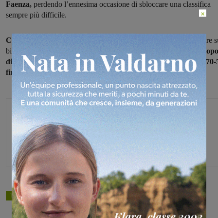
Faenza,
perdendo l’ennesima occasione di sbloccare una classifica
×
sempre più difficile.
Contro le faentine
è stato il primo quarto finito
26-14
a incanalare s
binari di casa l’incontro, rendendo di fatto già
chiusa la partita dop
dieci minuti.
Sono stati 43-31 e 57-46 gli altri parziali, prima del
70-
finale.
Michele Bossini
TAGS
basket