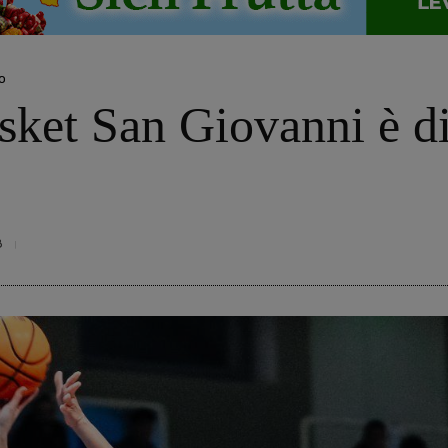
o
sket San Giovanni è d
8