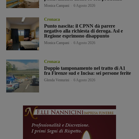
Monica Campani
-
6 Agosto 2026
Cronaca
Punto nascita: il CPNN dà parere
negativo alla richiesta di deroga. Asl e
Regione esprimono disappunto
Monica Campani
-
6 Agosto 2026
Cronaca
Doppio tamponamento nel tratto di A1
fra Firenze sud e Incisa: sei persone ferite
Glenda Venturini
-
6 Agosto 2026