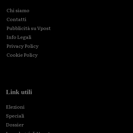
Chi siamo
Contatti
Pubblicità su Vpost
Info Legali
Privacy Policy
Cookie Policy
Html code here! Replace this with any non empty raw html
code and that's it.
Link utili
Elezioni
Speciali
Dossier