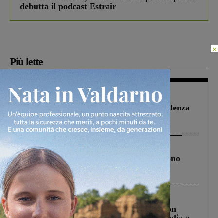
debutta il podcast Estrair
×
Più lette
Figline Incisa Valdarno
1 Agosto 2026
Piscina di Figline finanziata oltre la scadenza
Pnrr, il gruppo di Fratelli d’Italia: “Un
ringraziamento al Governo”
Cronaca
4 Agosto 2026
Un anno fa la strage in A1 in cui morirono
Gianni, Giulia e Franco. Lo schianto, il
processo, lo stop ai sorpassi fra tir....
Cronaca
3 Agosto 2026
Scomparso da una struttura di Castiglion
Fiorentino l’uomo che aveva ucciso la figlia a