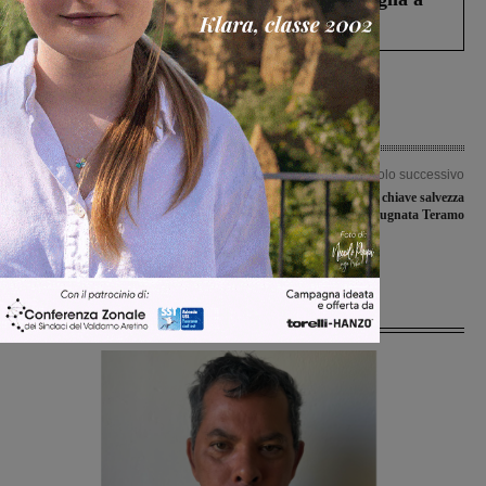
Levane nel 2020
Articolo precedente
Articolo successivo
“L’Amministrazione incontra i
Vittoria importante in chiave salvezza
cittadini”: molto partecipato il primo
per il Montevarchi, espugnata Teramo
appuntamento a San Donato in
Collina
Ultime Notizie