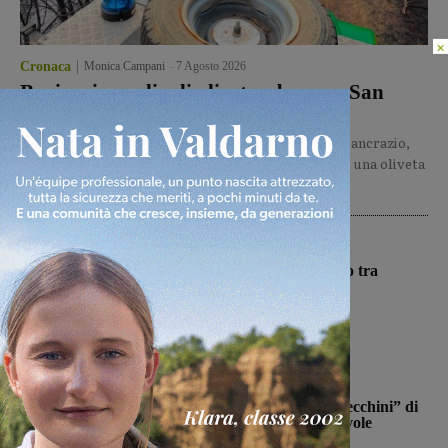
×
Cronaca
Monica Campani
-
7 Agosto 2026
Bucine, incendio di oliveta e bosco a San
Pancrazio. Tre ettari l’area bruciata
Incendio alle 16.00 in località Villa Rubeschi, a San Pancrazio,
nel Comune di Bucine. L'incendio, che ha interessato una oliveta
e bosco, ha visto...
Cronaca
Autostrada, furgoncino a fuoco tra
Firenze sud e Incisa Reggello
Glenda Venturini
-
7 Agosto 2026
Calcio
Il Terranuova Traiana allo “Zecchini” di
Grosseto per una gara amichevole
Michele Bossini
-
7 Agosto 2026