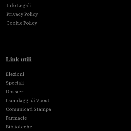
Info Legali
Privacy Policy
Cookie Policy
Html code here! Replace this with any non empty raw html
code and that's it.
Link utili
Elezioni
Speciali
Dossier
I sondaggi di Vpost
Comunicati Stampa
Farmacie
Biblioteche