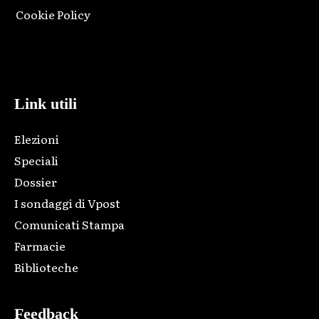
Cookie Policy
Html code here! Replace this with any non empty raw html
code and that's it.
Link utili
Elezioni
Speciali
Dossier
I sondaggi di Vpost
Comunicati Stampa
Farmacie
Biblioteche
Feedback