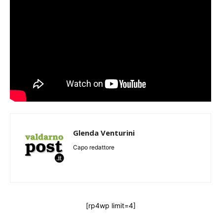
Glenda Venturini
Capo redattore
[rp4wp limit=4]