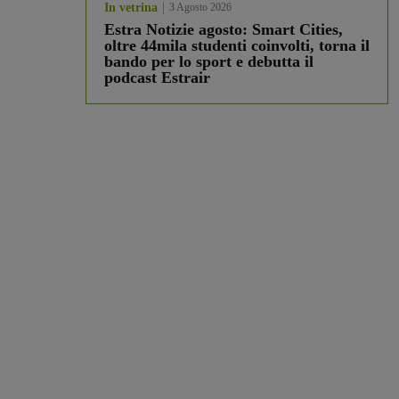
In vetrina
3 Agosto 2026
Estra Notizie agosto: Smart Cities,
oltre 44mila studenti coinvolti, torna il
bando per lo sport e debutta il
podcast Estrair