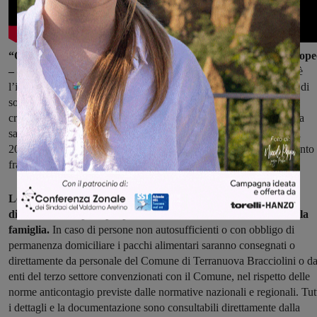
“Questo bando è sostenuto con risorse del Fondo Sociale Europe
– ha detto l’assessora al sociale, Sara Grifoni
– tra i cui assi vi è
l’inclusione sociale e la lotta alla povertà, nell’ambito delle azioni di
sostegno ai nuclei familiari e/o a singole persone in situazione di
criticità socio economica – aggravata anche dall’attuale emergenza
sanitaria. È una macchina della solidarietà che va avanti ormai dal
2020, con l’obiettivo di non lasciare indietro nessuno in un momento 
fragilità”.
Le domande – visionate dai Servizi sociali comunali – danno
diritto ad una spesa proporzionata al numero dei membri della
famiglia.
In caso di persone non autosufficienti o con obbligo di
permanenza domiciliare i pacchi alimentari saranno consegnati o
direttamente da personale del Comune di Terranuova Bracciolini o d
enti del terzo settore convenzionati con il Comune, nel rispetto delle
norme anticontagio previste dalle normative nazionali e regionali. Tut
i dettagli e la documentazione sono consultabili direttamente dalla