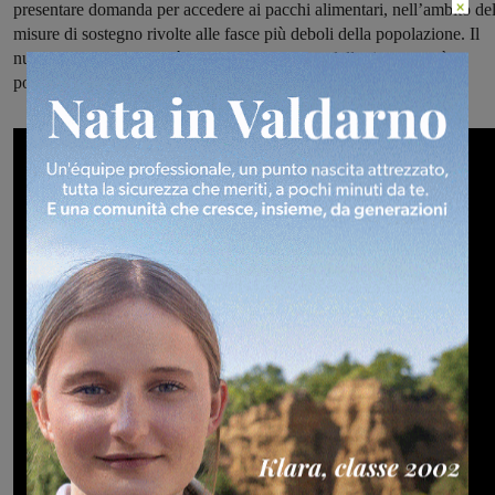
×
presentare domanda per accedere ai pacchi alimentari, nell’ambito del
misure di sostegno rivolte alle fasce più deboli della popolazione. Il
nuovo avviso ha validità fino ad esaurimento delle risorse; sarà
possibile presentare le istanze fino al 9 febbraio 2022.