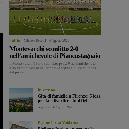
le
Calcio
Michele Bossini
-
6 Agosto 2026
Montevarchi sconfitto 2-0
nell’amichevole di Piancastagnaio
Il Montevarchi è stato sconfitto per 2-0 nell'amichevole
disputata in casa della Pianese (a segno Bellini sul finire
del primo...
In vetrina
Gita di famiglia a Firenze: 5 idee
per far divertire i tuoi figli
Agenzia
-
6 Agosto 2026
Figline Incisa Valdarno
Figline e Incisa: approvate le