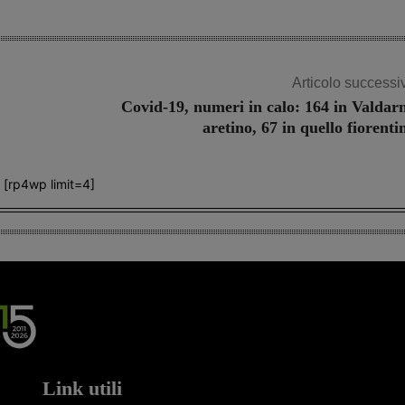
Articolo successi
Covid-19, numeri in calo: 164 in Valdar
aretino, 67 in quello fiorenti
[rp4wp limit=4]
Link utili