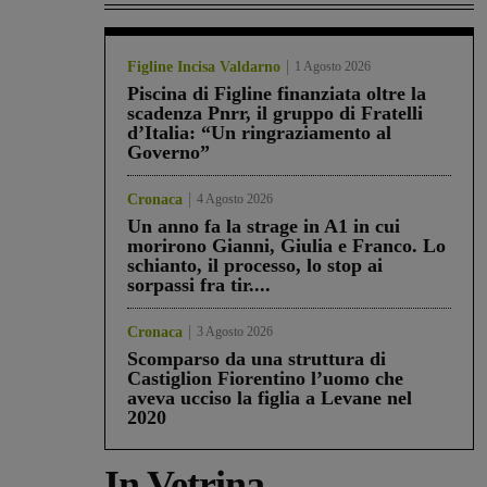
Figline Incisa Valdarno
1 Agosto 2026
Piscina di Figline finanziata oltre la
scadenza Pnrr, il gruppo di Fratelli
d’Italia: “Un ringraziamento al
Governo”
Cronaca
4 Agosto 2026
Un anno fa la strage in A1 in cui
morirono Gianni, Giulia e Franco. Lo
schianto, il processo, lo stop ai
sorpassi fra tir....
Cronaca
3 Agosto 2026
Scomparso da una struttura di
Castiglion Fiorentino l’uomo che
aveva ucciso la figlia a Levane nel
2020
In Vetrina