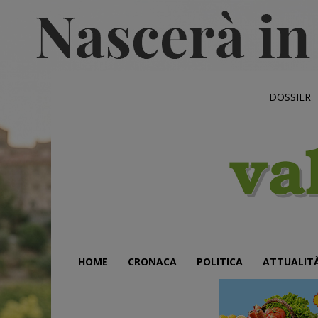
DOSSIER
HOME
CRONACA
POLITICA
ATTUALIT