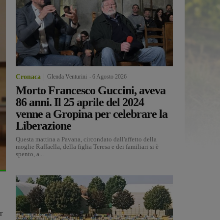
Cronaca
Glenda Venturini
-
6 Agosto 2026
Morto Francesco Guccini, aveva
86 anni. Il 25 aprile del 2024
venne a Gropina per celebrare la
Liberazione
Questa mattina a Pavana, circondato dall'affetto della
moglie Raffaella, della figlia Teresa e dei familiari si è
spento, a...
r