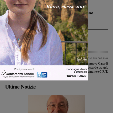
Cronaca
4 Agosto 2026
Un anno fa la strage in A1 in cui morirono
Gianni, Giulia e Franco. Lo schianto, il
processo, lo stop ai sorpassi fra tir....
Articolo precedente
Articolo successivo
Parlamentarie M5S, pubblicati i
Al via l’iter per la nuova Casa di
risultati. Donella Bonciani è candidata
Comunità: siglato l’accordo tra Asl,
al Senato
Comune e C.R.T.
Ultime Notizie