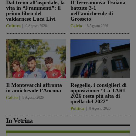
Dal treno all’ospedale, la
Il Terrranuova Traiana
vita in “Frammenti”: il
battuto 3-1
primo libro del
nell’amichevole di
valdarnese Luca Livi
Grosseto
Cultura
9 Agosto 2026
Calcio
8 Agosto 2026
Il Montevarchi affronta
Reggello, i consiglieri di
in amichevole l’Ancona
opposizione: “La TARI
2026 resta più alta di
Calcio
8 Agosto 2026
quella del 2022”
Politica
8 Agosto 2026
In Vetrina