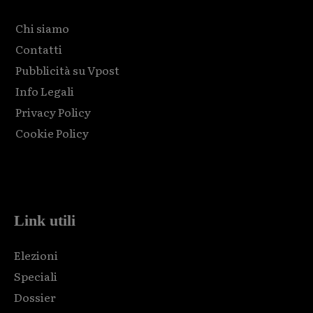
Chi siamo
Contatti
Pubblicità su Vpost
Info Legali
Privacy Policy
Cookie Policy
Html code here! Replace this with any non empty raw html
code and that's it.
Link utili
Elezioni
Speciali
Dossier