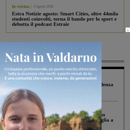
In vetrina
3 Agosto 2026
Estra Notizie agosto: Smart Cities, oltre 44mila
studenti coinvolti, torna il bando per lo sport e
debutta il podcast Estrair
×
Più lette
Figline Incisa Valdarno
1 Agosto 2026
Piscina di Figline finanziata oltre la scadenza
Pnrr, il gruppo di Fratelli d’Italia: “Un
ringraziamento al Governo”
Cronaca
3 Agosto 2026
Scomparso da una struttura di Castiglion
Fiorentino l’uomo che aveva ucciso la figlia a
Levane nel 2020