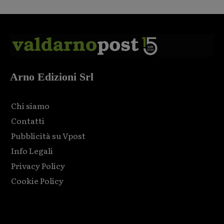
Arno Edizioni Srl
Chi siamo
Contatti
Pubblicità su Vpost
Info Legali
Privacy Policy
Cookie Policy
Html code here! Replace this with any non empty raw html
code and that's it.