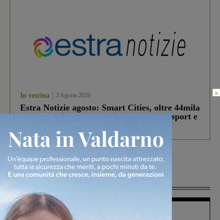
×
In vetrina
3 Agosto 2026
Estra Notizie agosto: Smart Cities, oltre 44mila
studenti coinvolti, torna il bando per lo sport e
debutta il podcast Estrair
Più lette
Figline Incisa Valdarno
1 Agosto 2026