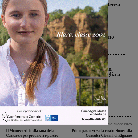
Piscina di Figline finanziata oltre la scadenza
Pnrr, il gruppo di Fratelli d’Italia: “Un
ringraziamento al Governo”
Cronaca
4 Agosto 2026
Un anno fa la strage in A1 in cui morirono
Gianni, Giulia e Franco. Lo schianto, il
processo, lo stop ai sorpassi fra tir....
Cronaca
3 Agosto 2026
Scomparso da una struttura di Castiglion
Fiorentino l’uomo che aveva ucciso la figlia a
Levane nel 2020
Articolo precedente
Articolo successivo
Il Montevarchi nella tana della
Primo passo verso la costituzione della
Carrarese per provare a ripartire
Consulta Giovani di Rignano