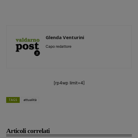
Glenda Venturini
Capo redattore
[rp4wp limit=4]
TAGS
attualità
Articoli correlati