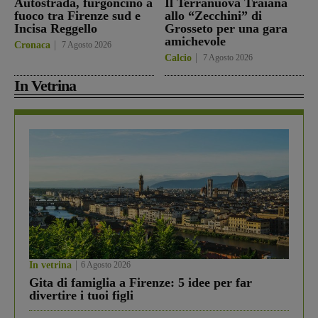
Autostrada, furgoncino a
Il Terranuova Traiana
fuoco tra Firenze sud e
allo “Zecchini” di
Incisa Reggello
Grosseto per una gara
amichevole
Cronaca
7 Agosto 2026
Calcio
7 Agosto 2026
In Vetrina
In vetrina
6 Agosto 2026
Gita di famiglia a Firenze: 5 idee per far
divertire i tuoi figli