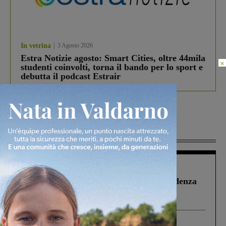
In vetrina
3 Agosto 2026
Estra Notizie agosto: Smart Cities, oltre 44mila
×
studenti coinvolti, torna il bando per lo sport e
debutta il podcast Estrair
Più lette
Figline Incisa Valdarno
1 Agosto 2026
Piscina di Figline finanziata oltre la scadenza
Pnrr, il gruppo di Fratelli d’Italia: “Un
ringraziamento al Governo”
Cronaca
3 Agosto 2026