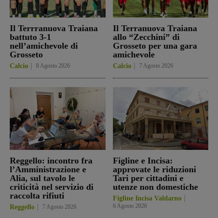
Il Terrranuova Traiana
Il Terranuova Traiana
battuto 3-1
allo “Zecchini” di
nell’amichevole di
Grosseto per una gara
Grosseto
amichevole
Calcio
8 Agosto 2026
Calcio
7 Agosto 2026
Reggello: incontro fra
Figline e Incisa:
l’Amministrazione e
approvate le riduzioni
Alia, sul tavolo le
Tari per cittadini e
criticità nel servizio di
utenze non domestiche
raccolta rifiuti
Figline Incisa Valdarno
6 Agosto 2026
Reggello
7 Agosto 2026