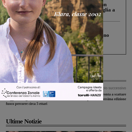
Scomparso da una struttura di Castiglion
Fiorentino l’uomo che aveva ucciso la figlia a
Levane nel 2020
Cronaca
4 Agosto 2026
Un anno fa la strage in A1 in cui morirono
Gianni, Giulia e Franco. Lo schianto, il
processo, lo stop ai sorpassi fra tir....
Articolo precedente
Articolo successivo
Fiamme a Ponticelli, nei boschi di
Giro del Valdarno, pronta a scattare
Reggello: tre gli elicotteri in azione. Il
la quarantatreesima edizione
fuoco percorre circa 5 ettari
Ultime Notizie