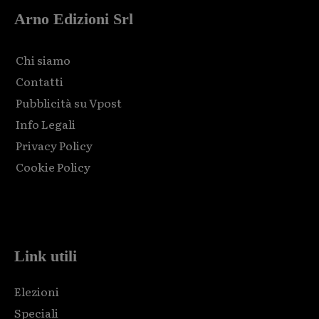
Arno Edizioni Srl
Chi siamo
Contatti
Pubblicità su Vpost
Info Legali
Privacy Policy
Cookie Policy
Html code here! Replace this with any non empty raw html
code and that's it.
Link utili
Elezioni
Speciali