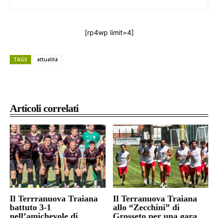
[rp4wp limit=4]
TAGS
attualità
Articoli correlati
Il Terrranuova Traiana
Il Terranuova Traiana
battuto 3-1
allo “Zecchini” di
nell’amichevole di
Grosseto per una gara