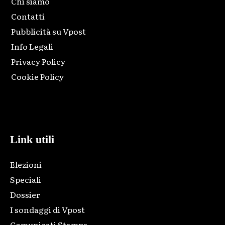
Chi siamo
Contatti
Pubblicità su Vpost
Info Legali
Privacy Policy
Cookie Policy
Html code here! Replace this with any non empty raw html
code and that's it.
Link utili
Elezioni
Speciali
Dossier
I sondaggi di Vpost
Comunicati Stampa