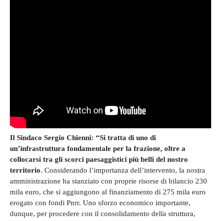
Il Sindaco Sergio Chienni: “Si tratta di uno di
un’infrastruttura fondamentale per la frazione, oltre a
collocarsi tra gli scorci paesaggistici più belli del nostro
territorio
. Considerando l’importanza dell’intervento, la nostra
amministrazione ha stanziato con proprie risorse di bilancio 230
mila euro, che si aggiungono al finanziamento di 275 mila euro
erogato con fondi Pnrr. Uno sforzo economico importante,
dunque, per procedere con il consolidamento della struttura,