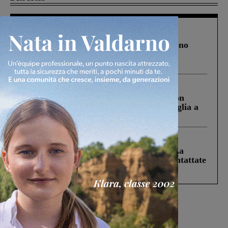
Cronaca
4 Agosto 2026
Un anno fa la strage in A1 in cui morirono
Gianni, Giulia e Franco. Lo schianto, il
processo, lo stop ai sorpassi fra tir....
Cronaca
3 Agosto 2026
Scomparso da una struttura di Castiglion
Fiorentino l’uomo che aveva ucciso la figlia a
Levane nel 2020
Cronaca
5 Agosto 2026
Continuano le ricerche di Miah Billal. La
Prefettura: “In caso di avvistamento contattate
il 112”