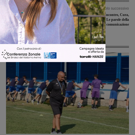
Articolo precedente
Articolo successivo
Reumatologia: intervista al Dott.
Banca Valdarno: Incontro, Cura,
Edoardo Conticini
Legame e Ambiente. Le parole della
nuova campagna di comunicazione
Ultime Notizie