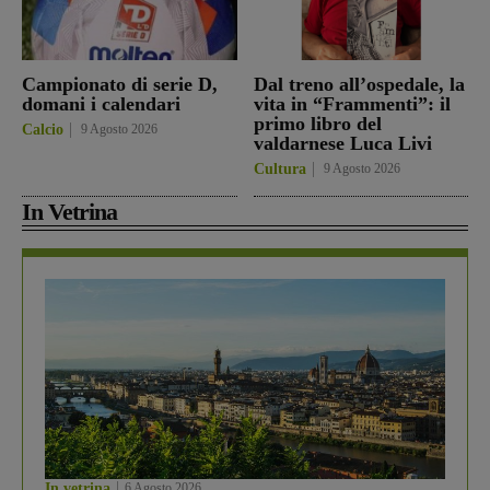
Campionato di serie D,
Dal treno all’ospedale, la
domani i calendari
vita in “Frammenti”: il
primo libro del
Calcio
9 Agosto 2026
valdarnese Luca Livi
Cultura
9 Agosto 2026
In Vetrina
In vetrina
6 Agosto 2026