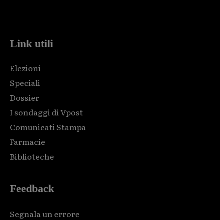
Html code here! Replace this with any non empty raw html
code and that's it.
Link utili
Elezioni
Speciali
Dossier
I sondaggi di Vpost
Comunicati Stampa
Farmacie
Biblioteche
Feedback
Segnala un errore