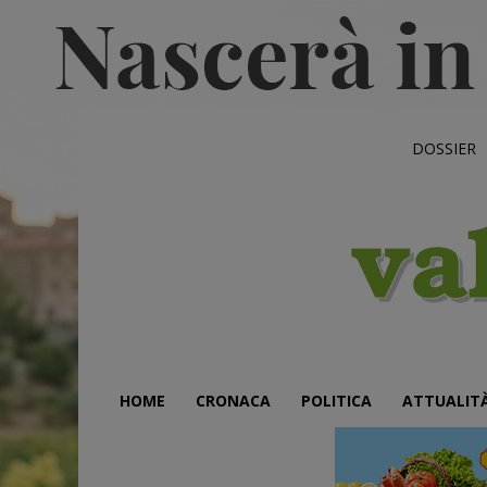
DOSSIER
HOME
CRONACA
POLITICA
ATTUALIT