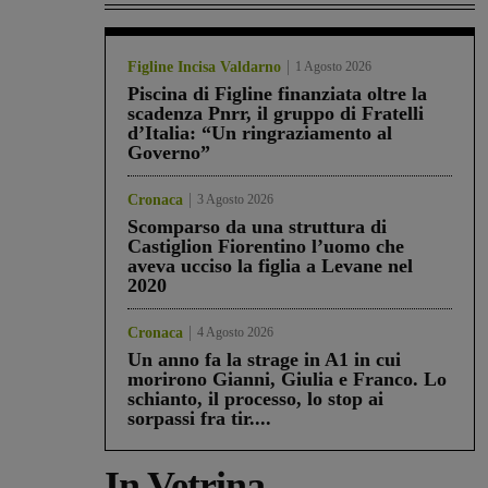
Figline Incisa Valdarno
1 Agosto 2026
Piscina di Figline finanziata oltre la
scadenza Pnrr, il gruppo di Fratelli
d’Italia: “Un ringraziamento al
Governo”
Cronaca
3 Agosto 2026
Scomparso da una struttura di
Castiglion Fiorentino l’uomo che
aveva ucciso la figlia a Levane nel
2020
Cronaca
4 Agosto 2026
Un anno fa la strage in A1 in cui
morirono Gianni, Giulia e Franco. Lo
schianto, il processo, lo stop ai
sorpassi fra tir....
In Vetrina