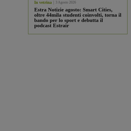
In vetrina
3 Agosto 2026
Estra Notizie agosto: Smart Cities,
oltre 44mila studenti coinvolti, torna il
bando per lo sport e debutta il
podcast Estrair