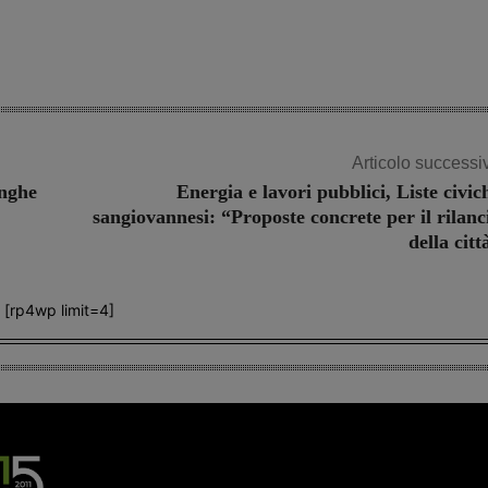
Articolo successi
unghe
Energia e lavori pubblici, Liste civic
sangiovannesi: “Proposte concrete per il rilanc
della citt
[rp4wp limit=4]