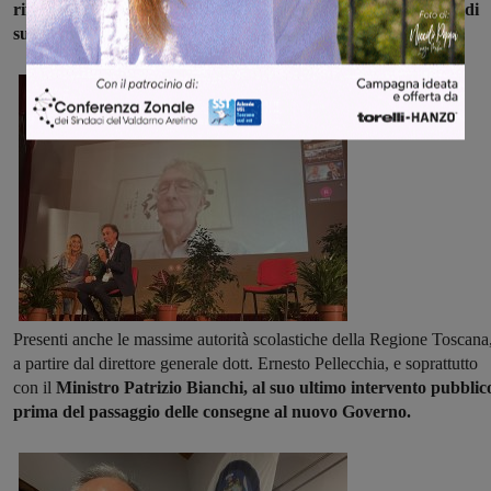
riflessioni ancora una volta frutto dei suoi
apprezzatissimi studi
sulle intelligenze multiple.
Presenti anche le massime autorità scolastiche della Regione Toscana
a partire dal direttore generale dott. Ernesto Pellecchia, e soprattutto
con il
Ministro Patrizio Bianchi, al suo ultimo intervento pubblic
prima del passaggio delle consegne al nuovo Governo.