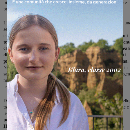
più della didattica digitale come semplice surrogato ma come vero e
proprio percorso di apprendimento integrato.”
L’esperienza è proseguita con la creazione da parte degli iscritti di un
serie di progetti
che, ispirandosi ai
17 Goals dell’Agenda 2030, hanno affrontato i
temi dell’accesso alle energie pulite, la lotta contro il cambiament
climatico, il creare città e comunità sostenibili, il perseguire ideali
di pace, giustizia e istituzioni solide. I progetti, infine, sono stati
presentati da Pierazzi nella sessione plenaria del sabato mattina.
Nel corso dell’intervento, hanno particolarmente colpito i presenti in
sala i temi legati alla necessità di un nuovo setting delle aule e l’urgen
necessità di formare al meglio gli insegnanti all’uso delle nuove
tecnologie.
Durante il il seminario si sono susseguiti interventi di altissimo livello
tra i quali si sono distinti ricercatori universitari, autorità scolastiche e
leader di altri settori della vita pubblica.
Tra gli altri, venerdì
pomeriggio in collegamento con Boston, il grande psicologo
Howard Gardner ha entusiasmato la platea con straordinarie