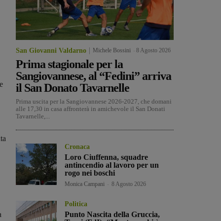
San Giovanni Valdarno
Michele Bossini
-
8 Agosto 2026
Prima stagionale per la
Sangiovannese, al “Fedini” arriva
e
il San Donato Tavarnelle
Prima uscita per la Sangiovannese 2026-2027, che domani
alle 17,30 in casa affronterà in amichevole il San Donati
Tavarnelle,...
ta
Cronaca
Loro Ciuffenna, squadre
antincendio al lavoro per un
rogo nei boschi
Monica Campani
-
8 Agosto 2026
Politica
a
Punto Nascita della Gruccia,