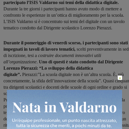
partecipato l’ISIS Valdarno sui temi della didattica digitale.
Durante la tre giorni i partecipanti hanno avuto modo di mettere a
confronto le esperienze in un’ottica di miglioramento per la scuola.
L’ISIS Valdarno si è concentrato sui temi del digitale con un tavolo
tematico condotto dal Dirigente scolastico Lorenzo Pierazzi.
Durante il pomeriggio di venerdì scorso, i partecipanti sono stati
impegnati in tavoli di lavoro tematici,
scelti preventivamente in sed
di iscrizione, tesi a
costruire documenti innovativi utili
all’organizzazione
.
Uno di questi è stato condotto dal Dirigente
Lorenzo Pierazzi: “Lo sviluppo della didattica
digitale”.
Pierazzi:”La scuola digitale non è un’altra scuola. È, più
×
concretamente, la sfida dell’innovazione della scuola”. Quasi cinquan
tra dirigenti scolastici e docenti delle scuole di ogni ordine e grado si
sono confrontati sulle nuove frontiere della Didattica Digitale.
Prendendo spunto dalle esperienze già presenti, in particolare nella
propria, il dirigente scolastico dell’ISIS Valdarno ha affrontato
tematiche di grandi attualità che riguardano principalmente il futuro
delle nuove tecnologie e degli ambienti scolastici – ” Alla luce di un
ritorno in presenza delle studentesse e degli studenti che non necessit