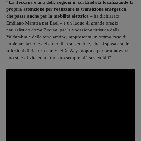
“La Toscana è una delle regioni in cui Enel sta focalizzando la
propria attenzione per realizzare la transizione energetica,
che passa anche per la mobilità elettrica
– ha dichiarato
Emiliano Maratea per Enel – e un luogo di grande pregio
naturalistico come Bucine, per la vocazione turistica della
Valdambra e delle terre aretine, rappresenta un ottimo caso di
implementazione della mobilità sostenibile, che si sposa con le
soluzioni di ricarica che Enel X Way propone per promuovere
uno stile di vita ed un turismo sempre più sostenibili”.