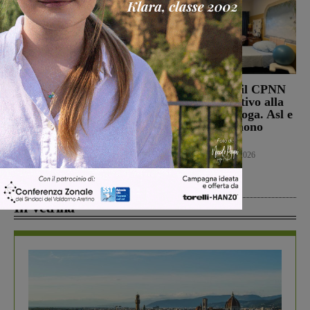
Punto Nascita, no alla
Punto nascita: il CPNN
deroga ma il Ministero
dà parere negativo alla
apre al monitoraggio di
richiesta di deroga. Asl e
sei mesi. Vadi: “Una
Regione esprimono
risposta che valutiamo
disappunto
positivamente anche se
Cronaca
6 Agosto 2026
con prudenza”
Cronaca
6 Agosto 2026
In Vetrina