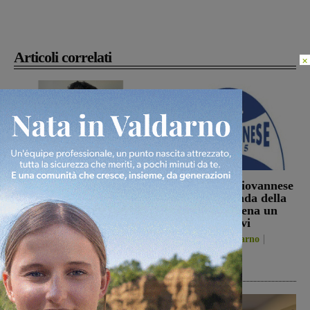
Articoli correlati
×
Sospese le ricerche sul
La Futsal Sangiovannese
campo di Miah Billal, il
ha scelto la strada della
Prefetto di Arezzo:
continuità, appena un
“L’attenzione delle
paio i volti nuovi
istituzioni su questa
San Giovanni Valdarno
vicenda resta alta”
6 Agosto 2026
Cronaca
6 Agosto 2026