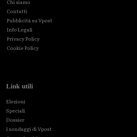
Chi siamo
Contatti
Pubblicità su Vpost
Info Legali
Privacy Policy
Cookie Policy
Html code here! Replace this with any non empty raw html
code and that's it.
Link utili
Elezioni
Speciali
Dossier
I sondaggi di Vpost