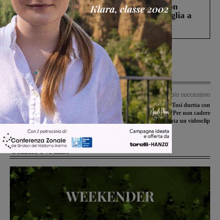
Scomparso da una struttura di Castiglion
Fiorentino l’uomo che aveva ucciso la figlia a
Levane nel 2020
Articolo precedente
Articolo successivo
Teatro e musica nel weekend del
Simone Baldini Tosi duetta con
Valdarno
Vanessa Incontrada: “Per non cadere
dalle nuvole” diventa un videoclip
Ultime Notizie