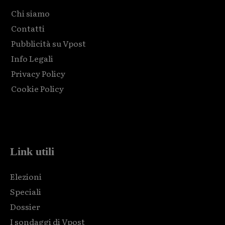
Chi siamo
Contatti
Pubblicità su Vpost
Info Legali
Privacy Policy
Cookie Policy
Html code here! Replace this with any non empty raw html
code and that's it.
Link utili
Elezioni
Speciali
Dossier
I sondaggi di Vpost