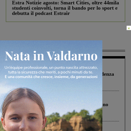
Estra Notizie agosto: Smart Cities, oltre 44mila
studenti coinvolti, torna il bando per lo sport e
debutta il podcast Estrair
×
Più lette
Figline Incisa Valdarno
1 Agosto 2026
Piscina di Figline finanziata oltre la scadenza
Pnrr, il gruppo di Fratelli d’Italia: “Un
ringraziamento al Governo”
Cronaca
4 Agosto 2026
Un anno fa la strage in A1 in cui morirono
Gianni, Giulia e Franco. Lo schianto, il
processo, lo stop ai sorpassi fra tir....
Cronaca
3 Agosto 2026