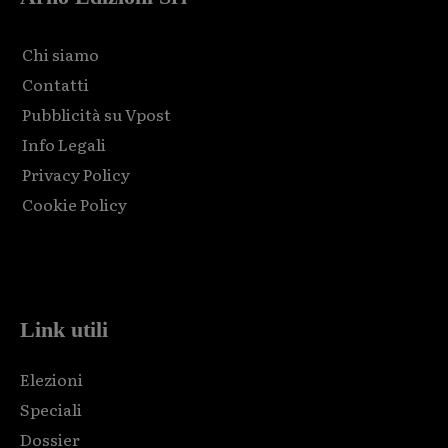
Chi siamo
Contatti
Pubblicità su Vpost
Info Legali
Privacy Policy
Cookie Policy
Html code here! Replace this with any non empty raw html
code and that's it.
Link utili
Elezioni
Speciali
Dossier