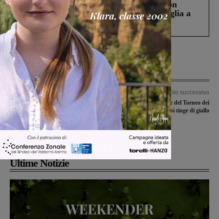
Scomparso da una struttura di Castiglion
Fiorentino l’uomo che aveva ucciso la figlia a
Levane nel 2020
Articolo precedente
Articolo successivo
Incisa, scuola dell’infanzia Sanvito,
La quarta edizione del Torneo dei
temperature non sostenibili per
rioni si tinge di giallo
bambini e insegnanti.
L’Amministrazione: “Acquistati
condizionatori”
Ultime Notizie