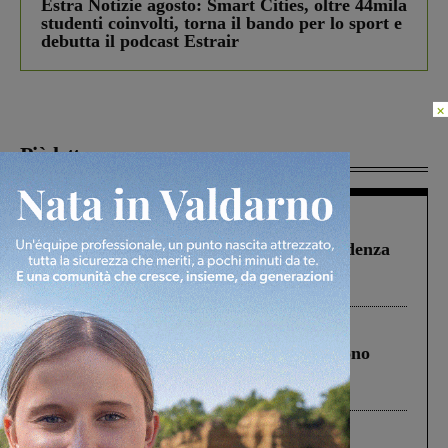
Estra Notizie agosto: Smart Cities, oltre 44mila
studenti coinvolti, torna il bando per lo sport e
debutta il podcast Estrair
×
Più lette
Figline Incisa Valdarno
1 Agosto 2026
Piscina di Figline finanziata oltre la scadenza
Pnrr, il gruppo di Fratelli d’Italia: “Un
ringraziamento al Governo”
Cronaca
4 Agosto 2026
Un anno fa la strage in A1 in cui morirono
Gianni, Giulia e Franco. Lo schianto, il
processo, lo stop ai sorpassi fra tir....
Cronaca
3 Agosto 2026