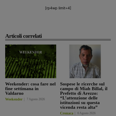
[rp4wp limit=4]
Articoli correlati
Weekender: cosa fare nel
Sospese le ricerche sul
fine settimana in
campo di Miah Billal, il
Valdarno
Prefetto di Arezzo:
“L’attenzione delle
Weekender
7 Agosto 2026
istituzioni su questa
vicenda resta alta”
Cronaca
6 Agosto 2026