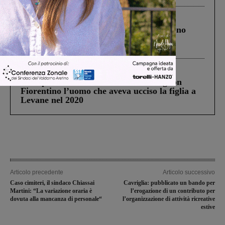
Cronaca
4 Agosto 2026
Un anno fa la strage in A1 in cui morirono
Gianni, Giulia e Franco. Lo schianto, il
processo, lo stop ai sorpassi fra tir....
Cronaca
3 Agosto 2026
Scomparso da una struttura di Castiglion
Fiorentino l’uomo che aveva ucciso la figlia a
Levane nel 2020
Articolo precedente
Articolo successivo
Caso cimiteri, il sindaco Chiassai
Cavriglia: pubblicato un bando per
Martini: “La variazione oraria è
l’erogazione di un contributo per
dovuta alla mancanza di personale“
l’organizzazione di attività ricreative
estive