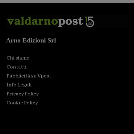
Arno Edizioni Srl
Chi siamo
Contatti
Pubblicità su Vpost
Info Legali
Privacy Policy
Cookie Policy
Html code here! Replace this with any non empty raw html
code and that's it.