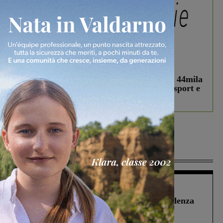
In vetrina
3 Agosto 2026
Estra Notizie agosto: Smart Cities, oltre 44mila
studenti coinvolti, torna il bando per lo sport e
debutta il podcast Estrair
Più lette
Figline Incisa Valdarno
1 Agosto 2026
Piscina di Figline finanziata oltre la scadenza
Pnrr, il gruppo di Fratelli d’Italia: “Un
ringraziamento al Governo”