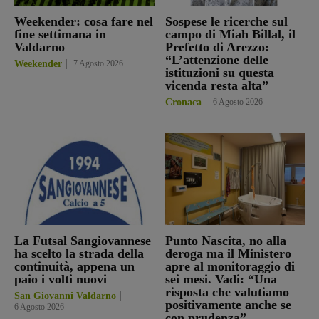
Weekender: cosa fare nel
Sospese le ricerche sul
fine settimana in
campo di Miah Billal, il
Valdarno
Prefetto di Arezzo:
“L’attenzione delle
Weekender
7 Agosto 2026
istituzioni su questa
vicenda resta alta”
Cronaca
6 Agosto 2026
La Futsal Sangiovannese
Punto Nascita, no alla
ha scelto la strada della
deroga ma il Ministero
continuità, appena un
apre al monitoraggio di
paio i volti nuovi
sei mesi. Vadi: “Una
risposta che valutiamo
San Giovanni Valdarno
positivamente anche se
6 Agosto 2026
con prudenza”