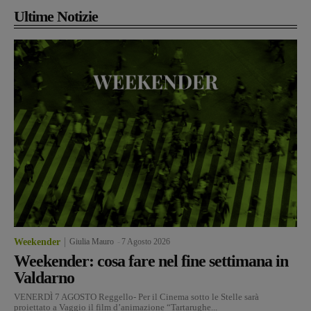
Ultime Notizie
Weekender
Giulia Mauro
-
7 Agosto 2026
Weekender: cosa fare nel fine settimana in
Valdarno
VENERDÌ 7 AGOSTO Reggello- Per il Cinema sotto le Stelle sarà
proiettato a Vaggio il film d’animazione “Tartarughe...