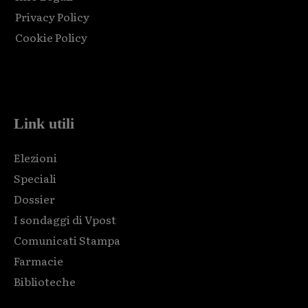
Privacy Policy
Cookie Policy
Html code here! Replace this with any non empty raw html
code and that's it.
Link utili
Elezioni
Speciali
Dossier
I sondaggi di Vpost
Comunicati Stampa
Farmacie
Biblioteche