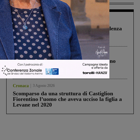
Figline Incisa Valdarno
1 Agosto 2026
Piscina di Figline finanziata oltre la scadenza
Pnrr, il gruppo di Fratelli d’Italia: “Un
ringraziamento al Governo”
Cronaca
4 Agosto 2026
Un anno fa la strage in A1 in cui morirono
Gianni, Giulia e Franco. Lo schianto, il
processo, lo stop ai sorpassi fra tir....
Cronaca
3 Agosto 2026
Scomparso da una struttura di Castiglion
Fiorentino l’uomo che aveva ucciso la figlia a
Levane nel 2020