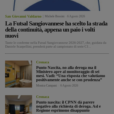
San Giovanni Valdarno
Michele Bossini
-
6 Agosto 2026
La Futsal Sangiovannese ha scelto la strada
della continuità, appena un paio i volti
nuovi
Tante le conferme nella Futsal Sangiovannese 2026-2027, che, guidata da
Daniele Scarpellini, prenderà parte al campionato di serie C1...
Cronaca
Punto Nascita, no alla deroga ma il
Ministero apre al monitoraggio di sei
mesi. Vadi: “Una risposta che valutiamo
positivamente anche se con prudenza”
Monica Campani
-
6 Agosto 2026
Cronaca
Punto nascita: il CPNN dà parere
negativo alla richiesta di deroga. Asl e
Regione esprimono disappunto