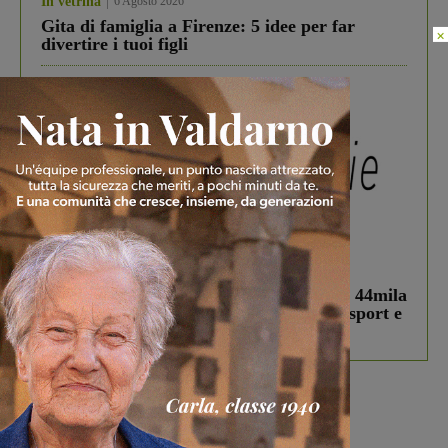
In vetrina
6 Agosto 2026
Gita di famiglia a Firenze: 5 idee per far
×
divertire i tuoi figli
In vetrina
3 Agosto 2026
Estra Notizie agosto: Smart Cities, oltre 44mila
studenti coinvolti, torna il bando per lo sport e
debutta il podcast Estrair
Più lette