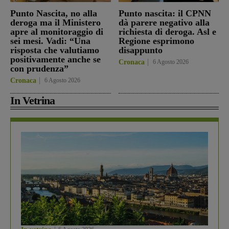
Punto Nascita, no alla
Punto nascita: il CPNN
deroga ma il Ministero
dà parere negativo alla
apre al monitoraggio di
richiesta di deroga. Asl e
sei mesi. Vadi: “Una
Regione esprimono
risposta che valutiamo
disappunto
positivamente anche se
Cronaca
6 Agosto 2026
con prudenza”
Cronaca
6 Agosto 2026
In Vetrina