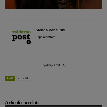
Glenda Venturini
Capo redattore
[rp4wp limit=4]
TAGS
attualità
Articoli correlati