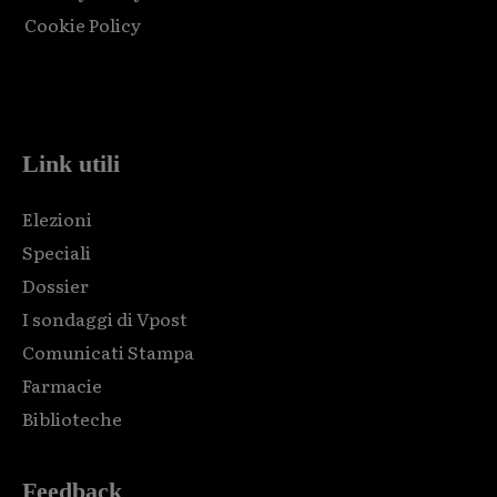
Cookie Policy
Html code here! Replace this with any non empty raw html
code and that's it.
Link utili
Elezioni
Speciali
Dossier
I sondaggi di Vpost
Comunicati Stampa
Farmacie
Biblioteche
Feedback