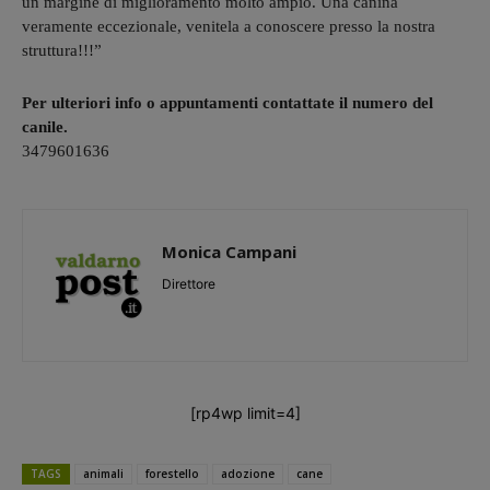
un margine di miglioramento molto ampio. Una canina
veramente eccezionale, venitela a conoscere presso la nostra
struttura!!!”
Per ulteriori info o appuntamenti contattate il numero del
canile.
3479601636
Monica Campani
Direttore
[rp4wp limit=4]
TAGS
animali
forestello
adozione
cane