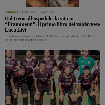
Cultura
Martina Giardi
-
9 Agosto 2026
Dal treno all’ospedale, la vita in
“Frammenti”: il primo libro del valdarnese
Luca Livi
Il valdarnese, nato a San Giovanni Valdarno e oggi residente a Figline e
Incisa, racconta la genesi del suo...