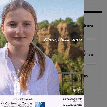
Più lette
Figline Incisa Valdarno
1 Agosto 2026
Piscina di Figline finanziata oltre la scadenza
Pnrr, il gruppo di Fratelli d’Italia: “Un
ringraziamento al Governo”
Cronaca
3 Agosto 2026
Scomparso da una struttura di Castiglion
Fiorentino l’uomo che aveva ucciso la figlia a
Levane nel 2020
Cronaca
4 Agosto 2026
Un anno fa la strage in A1 in cui morirono
Gianni, Giulia e Franco. Lo schianto, il
processo, lo stop ai sorpassi fra tir....