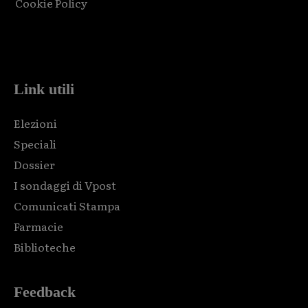
Cookie Policy
Html code here! Replace this with any non empty raw html
code and that's it.
Link utili
Elezioni
Speciali
Dossier
I sondaggi di Vpost
Comunicati Stampa
Farmacie
Biblioteche
Feedback