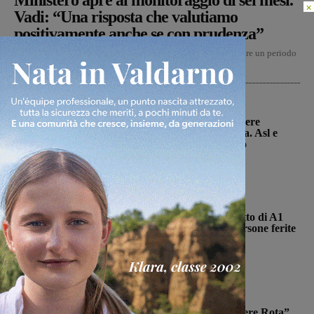
Ministero apre al monitoraggio di sei mesi.
×
Vadi: “Una risposta che valutiamo
positivamente anche se con prudenza”
No alla deroga ma il Ministero si mostra disponibile ad attivare un periodo
di stretto monitoraggio della durata di...
Cronaca
Punto nascita: il CPNN dà parere
negativo alla richiesta di deroga. Asl e
Regione esprimono disappunto
Monica Campani
-
6 Agosto 2026
Cronaca
Doppio tamponamento nel tratto di A1
fra Firenze sud e Incisa: sei persone ferite
Glenda Venturini
-
6 Agosto 2026
Cronaca
Il Comitato “Le vittime di Podere Rota”