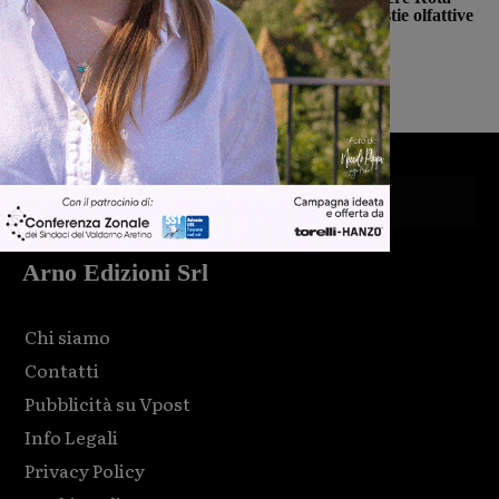
presenta un esposto sulle molestie olfattive
derivanti dal sito
Monica Campani
-
6 Agosto 2026
Arno Edizioni Srl
Chi siamo
Contatti
Pubblicità su Vpost
Info Legali
Privacy Policy