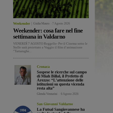
Weekender
Giulia Mauro
-
7 Agosto 2026
Weekender: cosa fare nel fine
settimana in Valdarno
VENERDÌ 7 AGOSTO Reggello- Per il Cinema sotto le
Stelle sarà proiettato a Vaggio il film d’animazione
“Tartarughe...
Cronaca
Sospese le ricerche sul campo
di Miah Billal, il Prefetto di
Arezzo: “L’attenzione delle
istituzioni su questa vicenda
resta alta”
Glenda Venturini
-
6 Agosto 2026
San Giovanni Valdarno
La Futsal Sangiovannese ha