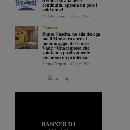
scelto la strada della
continuità, appena un paio i
volti nuovi
Michele Bossini
-
6 Agosto 2026
Cronaca
Punto Nascita, no alla deroga
ma il Ministero apre al
monitoraggio di sei mesi.
Vadi: “Una risposta che
valutiamo positivamente
anche se con prudenza”
Monica Campani
-
6 Agosto 2026