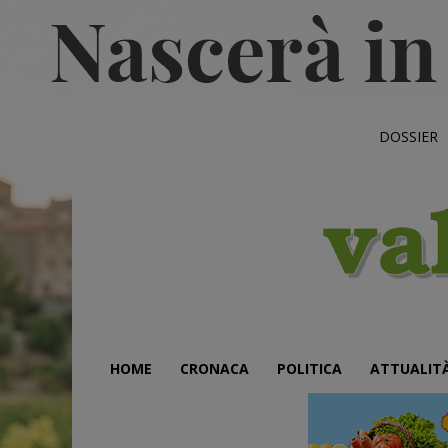
DOSSIER
HOME
CRONACA
POLITICA
ATTUALIT