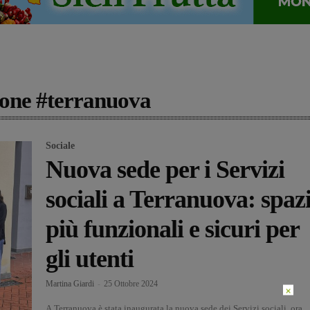
zione #terranuova
Sociale
Nuova sede per i Servizi
sociali a Terranuova: spaz
più funzionali e sicuri per
gli utenti
Martina Giardi
-
25 Ottobre 2024
×
A Terranuova è stata inaugurata la nuova sede dei Servizi sociali, ora