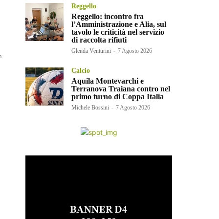
Reggello
Reggello: incontro fra
l’Amministrazione e Alia, sul
tavolo le criticità nel servizio
di raccolta rifiuti
Glenda Venturini
-
7 Agosto 2026
Calcio
Aquila Montevarchi e
Terranova Traiana contro nel
primo turno di Coppa Italia
Michele Bossini
-
7 Agosto 2026