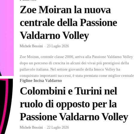
Zoe Moiran la nuova
centrale della Passione
Valdarno Volley
Michele Bossini
-
23 Luglio 2026
Zoe Moiran, centrale classe 2006, arriva alla Passione Valdarno Volley
dopo un percorso di crescita in alcuni dei vivai più prestigiosi della
pallavolo italiana. Nel settore giovanile della Imoco Volley ha
conquistato importanti successi, è stata premiata come miglior centrale.
Figline Incisa Valdarno
Colombini e Turini nel
ruolo di opposto per la
Passione Valdarno Volley
Michele Bossini
-
22 Luglio 2026