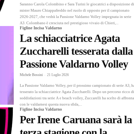
Saranno Carola Colombino e Sara Turini le giocatrici a disposizione d
mister Mauro Chiappafreddo nel ruolo di opposto per il campionato
2026-2027, che vedrà la Passione Valdarno Volley impegnata in serie
A3. Colombano è cresciuta nel prestigioso vivaio di Chieri,...
Figline Incisa Valdarno
La schiacciatrice Agata
Zuccharelli tesserata dalla
Passione Valdarno Volley
Michele Bossini
-
21 Luglio 2026
La Passione Valdarno Volley, per il prossimo campionato di serie A3, h
tesserato la schiacciatrice Agata Zuccharelli. Dopo un percorso ricco di
soddisfazioni tra serie A e beach volley, Zuccarelli ha scelto di affronta
con le valdarnesi questa nuova sfida,...
Figline Incisa Valdarno
Per Irene Caruana sarà la
terza stagione con la