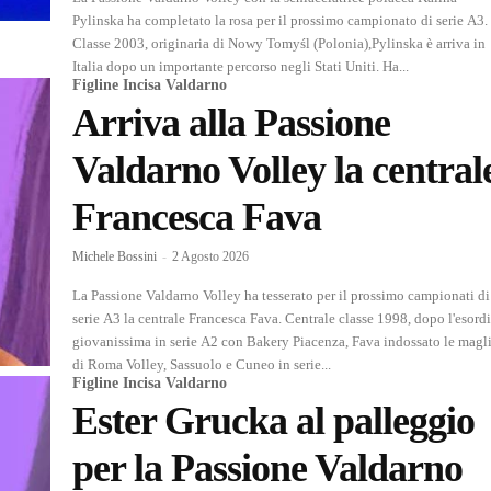
Pylinska ha completato la rosa per il prossimo campionato di serie A3.
Classe 2003, originaria di Nowy Tomyśl (Polonia),Pylinska è arriva in
Italia dopo un importante percorso negli Stati Uniti. Ha...
Figline Incisa Valdarno
Arriva alla Passione
Valdarno Volley la central
Francesca Fava
Michele Bossini
-
2 Agosto 2026
La Passione Valdarno Volley ha tesserato per il prossimo campionati di
serie A3 la centrale Francesca Fava. Centrale classe 1998, dopo l'esordio
giovanissima in serie A2 con Bakery Piacenza, Fava indossato le magl
di Roma Volley, Sassuolo e Cuneo in serie...
Figline Incisa Valdarno
Ester Grucka al palleggio
per la Passione Valdarno