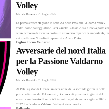
Volley
Michele Bossini
-
29 Luglio 2026
La prima storica stagione in serie A3 della Passione Valdarno Volley
vedrà come palleggiatrice Ester Grucka. Classe 2004, Grucka porta con
sé un percorso di crescita costruito attraverso esperienze importanti, tra
cui quelle con Nottolini Capannori e Ariete Prato, ...
Figline Incisa Valdarno
Avversarie del nord Italia
per la Passione Valdarno
Volley
Michele Bossini
-
25 Luglio 2026
Al PalaBigMat di Firenze, in occasione della seconda giornata della
prima edizione del B-Connect , B sono stati presentati i gironi del
nuovo campionato di serie A3 femminile, al via nella stagione 2026-
2027. La Passione Valdarno Volley è stata inserita...
Pallavolo