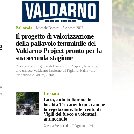
Pallavolo
Michele Bossini
-
7 Agosto 2026
Il progetto di valorizzazione
della pallavolo femminile del
e
Valdarno Project pronto per la
sua seconda stagione
Prosegue il progetto del Valdarno Project, la sinergia
che unisce Valdarno Insieme di Figline, Pallavolo
Piandiscò e Volley Arno...
ie
Cronaca
Loro, auto in fiamme in
località Trevane: brucia anche
la vegetazione. Intervento di
Vigili del fuoco e volontari
antincendio
Glenda Venturini
-
7 Agosto 2026