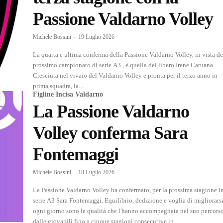
Passione Valdarno Volley
Michele Bossini
-
19 Luglio 2026
La quarta e ultima conferma della Passione Valdarno Volley, in vista de
prossimo campionato di serie A3 , è quella del libero Irene Caruana.
Cresciuta nel vivaio del Valdarno Volley e pronta per il terzo anno in
prima squadra, la...
Figline Incisa Valdarno
La Passione Valdarno
Volley conferma Sara
Fontemaggi
Michele Bossini
-
18 Luglio 2026
La Passione Valdarno Volley ha confermato, per la prossima stagione i
serie A3 Sara Fontemaggi. Equilibrio, dedizione e voglia di migliorarsi
ogni giorno sono le qualità che l'hanno accompagnata nel suo percorso
dalle giovanili fino a cinque stagioni consecutive in...