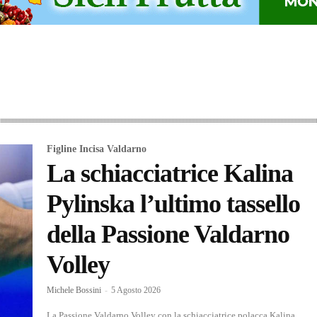
Figline Incisa Valdarno
La schiacciatrice Kalina
Pylinska l’ultimo tassello
della Passione Valdarno
Volley
Michele Bossini
-
5 Agosto 2026
La Passione Valdarno Volley con la schiacciatrice polacca Kalina