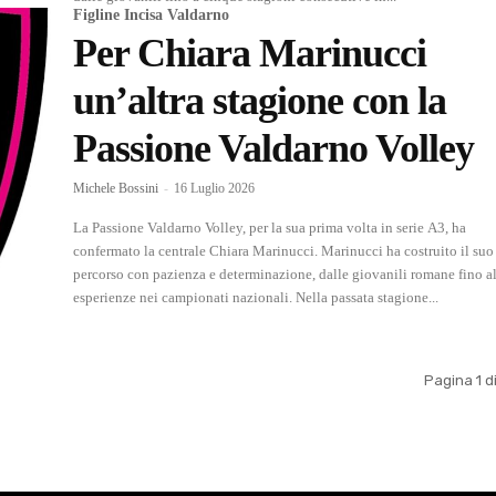
Figline Incisa Valdarno
Per Chiara Marinucci
un’altra stagione con la
Passione Valdarno Volley
Michele Bossini
-
16 Luglio 2026
La Passione Valdarno Volley, per la sua prima volta in serie A3, ha
confermato la centrale Chiara Marinucci. Marinucci ha costruito il suo
percorso con pazienza e determinazione, dalle giovanili romane fino al
esperienze nei campionati nazionali. Nella passata stagione...
Pagina 1 d