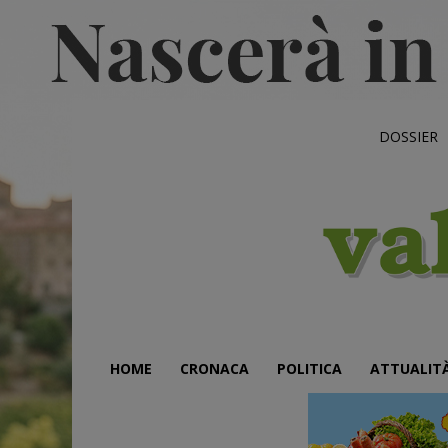
DOSSIER
HOME
CRONACA
POLITICA
ATTUALIT