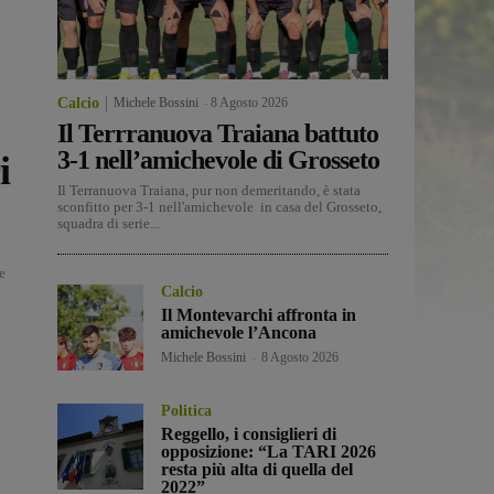
Calcio
Michele Bossini
-
8 Agosto 2026
Il Terrranuova Traiana battuto
3-1 nell’amichevole di Grosseto
i
Il Terranuova Traiana, pur non demeritando, è stata
sconfitto per 3-1 nell'amichevole in casa del Grosseto,
squadra di serie...
e
Calcio
Il Montevarchi affronta in
amichevole l’Ancona
Michele Bossini
-
8 Agosto 2026
Politica
Reggello, i consiglieri di
opposizione: “La TARI 2026
resta più alta di quella del
2022”