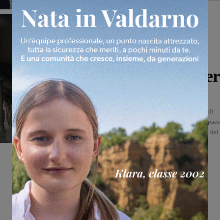
tradizionale Festa del Perdono. Per tutto il...
San Giovanni Valdarno
San Giovanni Valdarno:
giorni di festa con il
Perdono dei sapori e saper
Giulia Mauro
-
13 Settembre 2025
Torna a San Giovanni Valdarno uno degli appuntamenti più attesi di
Settembre: il “Perdono dei sapori e saperi”. Per tutto il weekend il paes
ospiterà eventi, spettacoli e degustazioni che arricchiranno la festa del
Perdono. L’iniziativa si svolgerà lungo il...