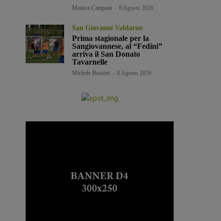
Monica Campani
-
8 Agosto 2026
San Giovanni Valdarno
Prima stagionale per la
Sangiovannese, al “Fedini”
arriva il San Donato
Tavarnelle
Michele Bossini
-
8 Agosto 2026