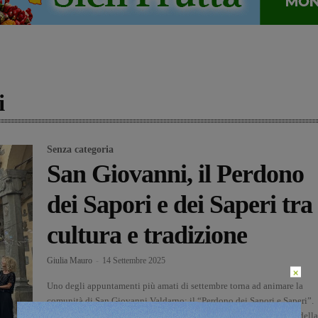
i
Senza categoria
San Giovanni, il Perdono
dei Sapori e dei Saperi tra
cultura e tradizione
Giulia Mauro
-
14 Settembre 2025
×
Uno degli appuntamenti più amati di settembre torna ad animare la
comunità di San Giovanni Valdarno: il “Perdono dei Sapori e Saperi”.
L’evento che unisce gusto, intrattenimento e cultura in occasione della