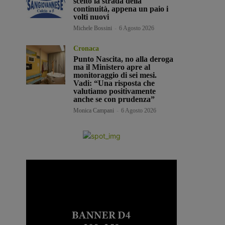
scelto la strada della
continuità, appena un paio i
volti nuovi
Michele Bossini
-
6 Agosto 2026
Cronaca
Punto Nascita, no alla deroga
ma il Ministero apre al
monitoraggio di sei mesi.
Vadi: “Una risposta che
valutiamo positivamente
anche se con prudenza”
Monica Campani
-
6 Agosto 2026