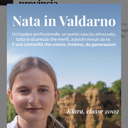
provincia
Glenda Venturini
-
21 Giugno 2026
Un camion aperto sulla piazza, che si trasforma nella scenografia di un
teatro sotto le stelle: arriva in Toscana “Opera Camion 2026 – Il Magg
in piazza”, il progetto nato da un’idea di Fabio Cherstich e Gianluigi
Toccafondo e...