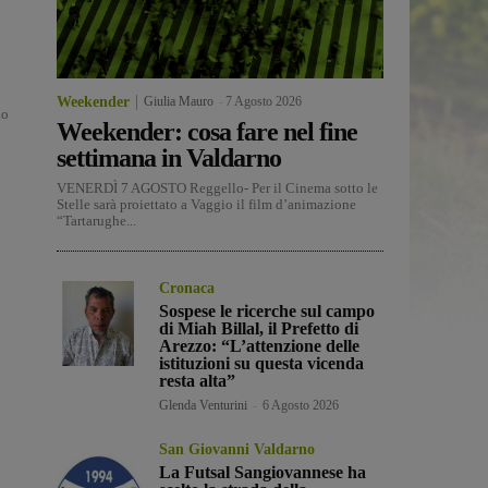
Weekender
Giulia Mauro
-
7 Agosto 2026
io
Weekender: cosa fare nel fine
settimana in Valdarno
VENERDÌ 7 AGOSTO Reggello- Per il Cinema sotto le
Stelle sarà proiettato a Vaggio il film d’animazione
“Tartarughe...
Cronaca
Sospese le ricerche sul campo
di Miah Billal, il Prefetto di
Arezzo: “L’attenzione delle
istituzioni su questa vicenda
resta alta”
Glenda Venturini
-
6 Agosto 2026
San Giovanni Valdarno
La Futsal Sangiovannese ha