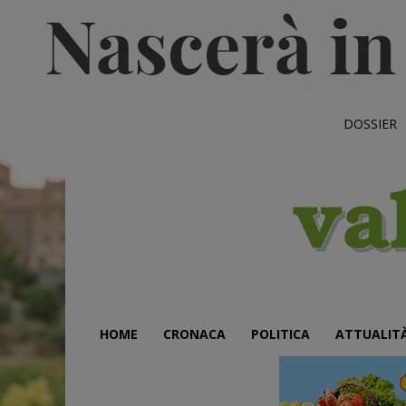
DOSSIER
HOME
CRONACA
POLITICA
ATTUALIT