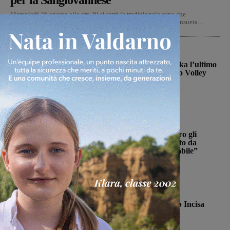
per la Sangiovannese
Mercoledì 26 agosto alle ore 20 si terrà la tradizionale cena che
accompagnerà la presentazione della Sangiovannese nella consueta...
Figline Incisa Valdarno
La schiacciatrice Kalina Pylinska l’ultimo
tassello della Passione Valdarno Volley
Michele Bossini
-
5 Agosto 2026
Cronaca
Ennesimo atto di violenza contro gli
animali: a Montalto gatto colpito da
pallini. Enpa: “Atto ingiustificabile”
Monica Campani
-
5 Agosto 2026
Calcio
Con Stefano Sottili l’Ideal Club Incisa
chiude la campagna acquisti
Michele Bossini
-
5 Agosto 2026