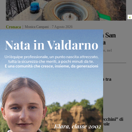
×
Cronaca
Monica Campani
-
7 Agosto 2026
Bucine, incendio di oliveta e bosco a San
Pancrazio. Tre ettari l’area bruciata
Incendio alle 16.00 in località Villa Rubeschi, a San Pancrazio, nel
Comune di Bucine. L'incendio, che ha interessato una...
Cronaca
Autostrada, furgoncino a fuoco tra
Firenze sud e Incisa Reggello
Glenda Venturini
-
7 Agosto 2026
Calcio
Il Terranuova Traiana allo “Zecchini” di
Grosseto per una gara amichevole
Michele Bossini
-
7 Agosto 2026