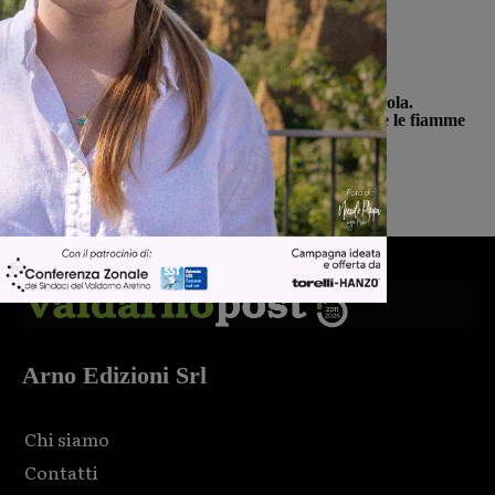
Cronaca
Incendio nel bosco della Trappola.
Soccorsi sul posto per spegnere le fiamme
Monica Campani
-
7 Agosto 2026
Arno Edizioni Srl
Chi siamo
Contatti