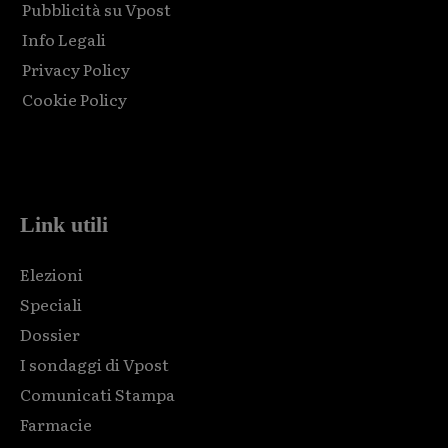
Pubblicità su Vpost
Info Legali
Privacy Policy
Cookie Policy
Html code here! Replace this with any non empty raw html
code and that's it.
Link utili
Elezioni
Speciali
Dossier
I sondaggi di Vpost
Comunicati Stampa
Farmacie