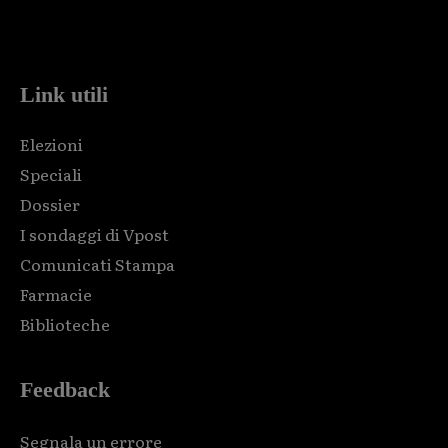
Html code here! Replace this with any non empty raw html
code and that's it.
Link utili
Elezioni
Speciali
Dossier
I sondaggi di Vpost
Comunicati Stampa
Farmacie
Biblioteche
Feedback
Segnala un errore