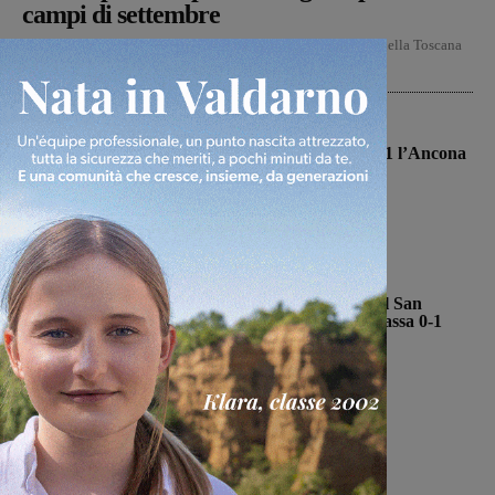
campi di settembre
Da lunedì 31 agosto a domenica 13 settembre diversi musei della Toscana
aprono le porte a bambini e ragazzi...
Calcio
Un buon Montevarchi batte 2-1 l’Ancona
in amichevole
Michele Bossini
-
10 Agosto 2026
San Giovanni Valdarno
La Sangiovannese tiene testa al San
Donato Tavarnelle, che però passa 0-1
Michele Bossini
-
9 Agosto 2026
Primo piano
Ufficiale lo staff del Figline per
l’Eccellenza 2026-2027