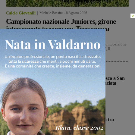
Calcio Giovanili
Michele Bossini
-
8 Agosto 2026
×
Campionato nazionale Juniores, girone
interamente toscano per Terranuova
Traiana e Montevarchi
Il Dipartimento Interregionale delle Lnd ha ufficializzato la composizione
dei dieci gironi del campionato nazionale Juniore 2026-2027, Il
campionato prenderà...
Cronaca
Bucine, incendio di oliveta e bosco a San
Pancrazio. Tre ettari l’area bruciata
Monica Campani
-
7 Agosto 2026
Cronaca
Autostrada, furgoncino a fuoco tra
Firenze sud e Incisa Reggello
Glenda Venturini
-
7 Agosto 2026