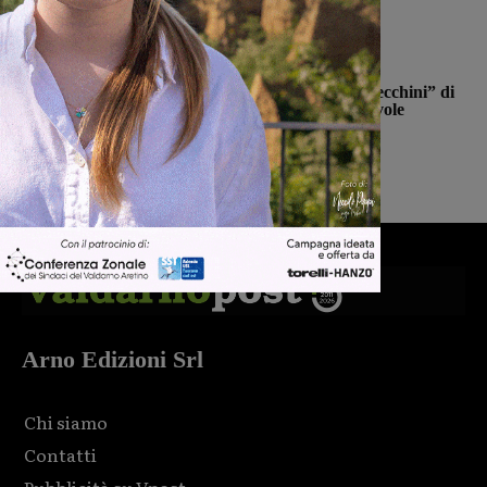
Calcio
Il Terranuova Traiana allo “Zecchini” di
Grosseto per una gara amichevole
Michele Bossini
-
7 Agosto 2026
Arno Edizioni Srl
Chi siamo
Contatti
Pubblicità su Vpost