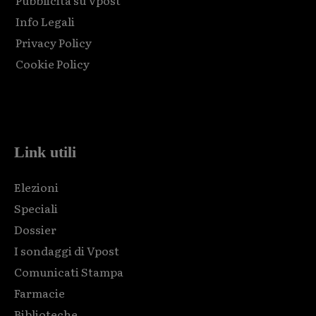
Info Legali
Privacy Policy
Cookie Policy
Html code here! Replace this with any non empty raw html
code and that's it.
Link utili
Elezioni
Speciali
Dossier
I sondaggi di Vpost
Comunicati Stampa
Farmacie
Biblioteche