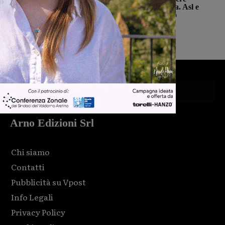
negativo alla richiesta di deroga. Asl e
Regione esprimono disappunto
Monica Campani
-
6 Agosto 2026
Arno Edizioni Srl
Chi siamo
Contatti
Pubblicità su Vpost
Info Legali
Privacy Policy