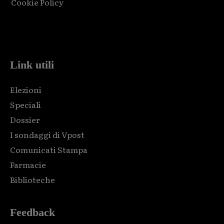
Cookie Policy
Html code here! Replace this with any non empty raw html
code and that's it.
Link utili
Elezioni
Speciali
Dossier
I sondaggi di Vpost
Comunicati Stampa
Farmacie
Biblioteche
Feedback