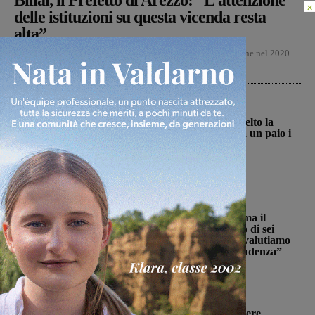
Billal, il Prefetto di Arezzo: “L’attenzione
×
delle istituzioni su questa vicenda resta
alta”
Dopo tre giorni di ricerche a tappeto di Miah Billal, l'uomo che nel 2020
uccise sua figlia e ferì...
San Giovanni Valdarno
La Futsal Sangiovannese ha scelto la
strada della continuità, appena un paio i
volti nuovi
Michele Bossini
-
6 Agosto 2026
Cronaca
Punto Nascita, no alla deroga ma il
Ministero apre al monitoraggio di sei
mesi. Vadi: “Una risposta che valutiamo
positivamente anche se con prudenza”
Monica Campani
-
6 Agosto 2026
Cronaca
Punto nascita: il CPNN dà parere