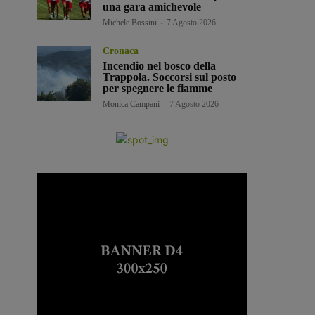
una gara amichevole
Michele Bossini
-
7 Agosto 2026
Cronaca
Incendio nel bosco della
Trappola. Soccorsi sul posto
per spegnere le fiamme
Monica Campani
-
7 Agosto 2026