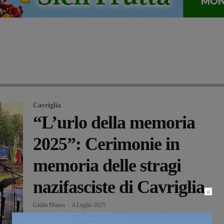
Cavriglia
“L’urlo della memoria
2025”: Cerimonie in
memoria delle stragi
nazifasciste di Cavriglia
×
Giulia Mauro
-
4 Luglio 2025
La comunità di Cavriglia si è riunita oggi per commemorare l’81°