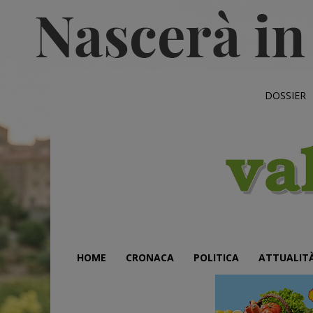
DOSSIER
HOME
CRONACA
POLITICA
ATTUALIT