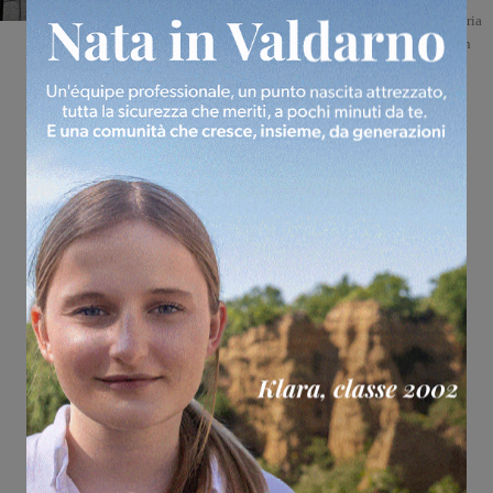
anniversario dell’eccidio del 4 luglio 1944. Una giornata di memoria
collettiva per ricordare le vittime del massacro nazista che segnò in
modo indelebile la storia del paese. “L’urlo della Memoria”...