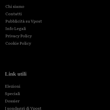
Chi siamo
Contatti
Pubblicità su Vpost
Info Legali
Privacy Policy
Cookie Policy
Html code here! Replace this with any non empty raw html
code and that's it.
Link utili
Elezioni
Speciali
Dossier
I sondaggi di Vpost