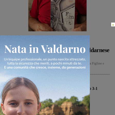
×
Cultura
Martina Giardi
-
9 Agosto 2026
Dal treno all’ospedale, la vita in
“Frammenti”: il primo libro del valdarnese
Luca Livi
Il valdarnese, nato a San Giovanni Valdarno e oggi residente a Figline e
Incisa, racconta la genesi del suo...
Calcio
Il Terrranuova Traiana battuto 3-1
nell’amichevole di Grosseto
Michele Bossini
-
8 Agosto 2026