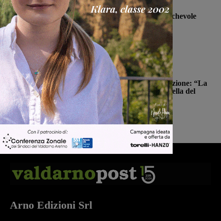
Calcio
Il Montevarchi affronta in amichevole
l’Ancona
Michele Bossini
-
8 Agosto 2026
Politica
Reggello, i consiglieri di opposizione: “La
TARI 2026 resta più alta di quella del
2022”
Monica Campani
-
8 Agosto 2026
Arno Edizioni Srl