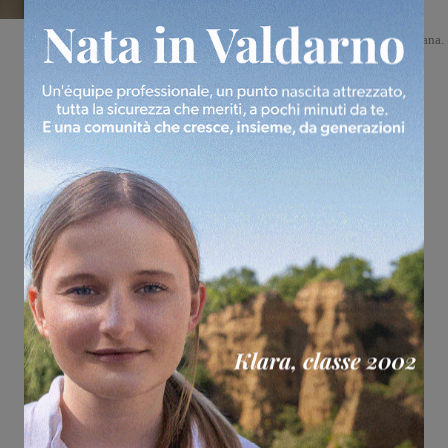
Valdarno apre i propri spazi ad "Amico Museo", la campagna di
promozione del patrimonio museale promossa dalla Regione Toscana. 
tratta di un programma di attività pensato per coinvolgere...