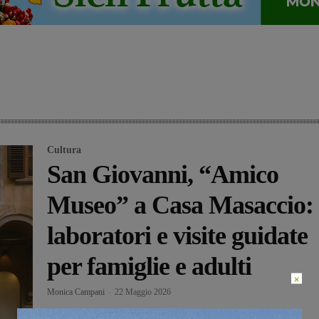
Cultura
San Giovanni, “Amico
Museo” a Casa Masaccio:
laboratori e visite guidate
per famiglie e adulti
×
Monica Campani
-
22 Maggio 2026
Casa Masaccio | centro per l’arte contemporanea di San Giovanni