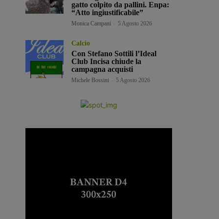
gatto colpito da pallini. Enpa:
“Atto ingiustificabile”
Monica Campani
-
5 Agosto 2026
Calcio
Con Stefano Sottili l’Ideal
Club Incisa chiude la
campagna acquisti
Michele Bossini
-
5 Agosto 2026