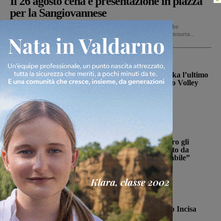
Il 26 agosto cena e presentazione in piazza
per la Sangiovannese
Mercoledì 26 agosto alle ore 20 si terrà la tradizionale cena che
accompagnerà la presentazione della Sangiovannese nella consueta...
Figline Incisa Valdarno
La schiacciatrice Kalina Pylinska l’ultimo
tassello della Passione Valdarno Volley
Michele Bossini
-
5 Agosto 2026
Cronaca
Ennesimo atto di violenza contro gli
animali: a Montalto gatto colpito da
pallini. Enpa: “Atto ingiustificabile”
Monica Campani
-
5 Agosto 2026
Calcio
Con Stefano Sottili l’Ideal Club Incisa
chiude la campagna acquisti