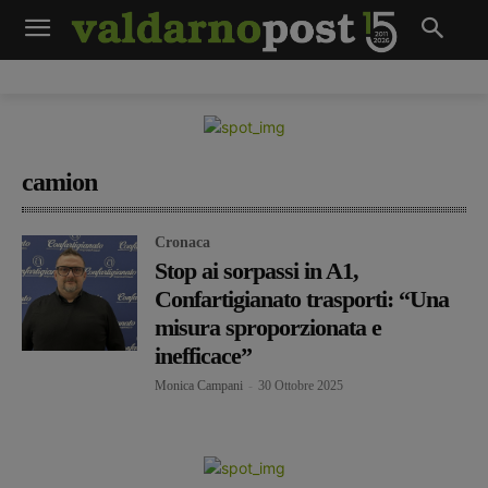
camion
Cronaca
Stop ai sorpassi in A1,
Confartigianato trasporti: “Una
misura sproporzionata e
inefficace”
Monica Campani
-
30 Ottobre 2025