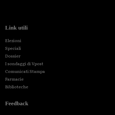
Html code here! Replace this with any non empty raw html
code and that's it.
Link utili
Elezioni
Speciali
Dossier
I sondaggi di Vpost
Comunicati Stampa
Farmacie
Biblioteche
Feedback