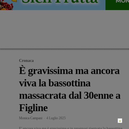
Cronaca
È gravissima ma ancora
viva la bassottina
massacrata dal 30enne a
Figline
Monica Campani
-
4 Luglio 2025
×
E' ancora viva ma è gravissima e in prognosi riservata la bassottina