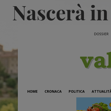
DOSSIER
HOME
CRONACA
POLITICA
ATTUALIT