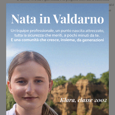
massacrata dal 30enne nella sua abitazione di Figline. Ha 12 anni ed è 
gravissime condizioni. I danni più importanti al momento sembrano
essere quelli riportati ai polmoni...