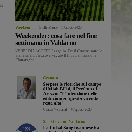
in
Weekender
Giulia Mauro
-
7 Agosto 2026
Weekender: cosa fare nel fine
settimana in Valdarno
VENERDÌ 7 AGOSTO Reggello- Per il Cinema sotto le
Stelle sarà proiettato a Vaggio il film d’animazione
“Tartarughe...
Cronaca
Sospese le ricerche sul campo
di Miah Billal, il Prefetto di
Arezzo: “L’attenzione delle
istituzioni su questa vicenda
resta alta”
Glenda Venturini
-
6 Agosto 2026
San Giovanni Valdarno
La Futsal Sangiovannese ha