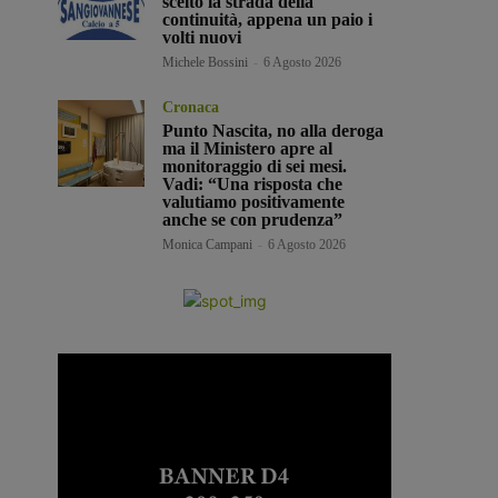
scelto la strada della
continuità, appena un paio i
volti nuovi
Michele Bossini
-
6 Agosto 2026
Cronaca
Punto Nascita, no alla deroga
ma il Ministero apre al
monitoraggio di sei mesi.
Vadi: “Una risposta che
valutiamo positivamente
anche se con prudenza”
Monica Campani
-
6 Agosto 2026