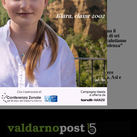
Michele Bossini
-
6 Agosto 2026
Cronaca
Punto Nascita, no alla deroga ma il
Ministero apre al monitoraggio di sei
mesi. Vadi: “Una risposta che valutiamo
positivamente anche se con prudenza”
Monica Campani
-
6 Agosto 2026
Cronaca
Punto nascita: il CPNN dà parere
negativo alla richiesta di deroga. Asl e
Regione esprimono disappunto
Monica Campani
-
6 Agosto 2026