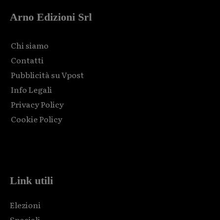
Arno Edizioni Srl
Chi siamo
Contatti
Pubblicità su Vpost
Info Legali
Privacy Policy
Cookie Policy
Html code here! Replace this with any non empty raw html
code and that's it.
Link utili
Elezioni
Speciali