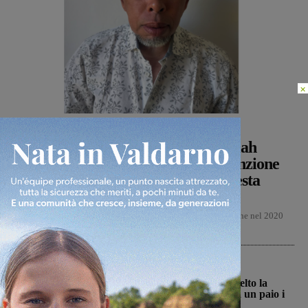
×
Cronaca
Glenda Venturini
-
6 Agosto 2026
Sospese le ricerche sul campo di Miah
Billal, il Prefetto di Arezzo: “L’attenzione
delle istituzioni su questa vicenda resta
alta”
Dopo tre giorni di ricerche a tappeto di Miah Billal, l'uomo che nel 2020
uccise sua figlia e ferì...
San Giovanni Valdarno
La Futsal Sangiovannese ha scelto la
strada della continuità, appena un paio i
volti nuovi