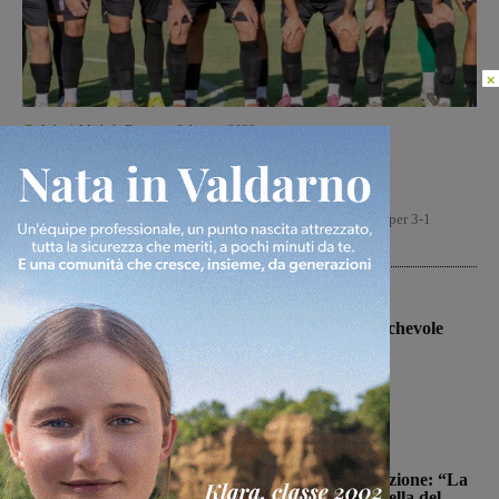
×
Calcio
Michele Bossini
-
8 Agosto 2026
Il Terrranuova Traiana battuto 3-1
nell’amichevole di Grosseto
Il Terranuova Traiana, pur non demeritando, è stata sconfitto per 3-1
nell'amichevole in casa del Grosseto, squadra di serie...
Calcio
Il Montevarchi affronta in amichevole
l’Ancona
Michele Bossini
-
8 Agosto 2026
Politica
Reggello, i consiglieri di opposizione: “La
TARI 2026 resta più alta di quella del