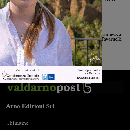
2022”
Monica Campani
-
8 Agosto 2026
San Giovanni Valdarno
Prima stagionale per la Sangiovannese, al
“Fedini” arriva il San Donato Tavarnelle
Michele Bossini
-
8 Agosto 2026
Arno Edizioni Srl
Chi siamo