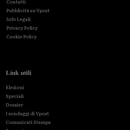
Contatti
Pubblicità su Vpost
Info Legali
Privacy Policy
Cookie Policy
Html code here! Replace this with any non empty raw html
code and that's it.
Link utili
Elezioni
Speciali
Dossier
I sondaggi di Vpost
Comunicati Stampa