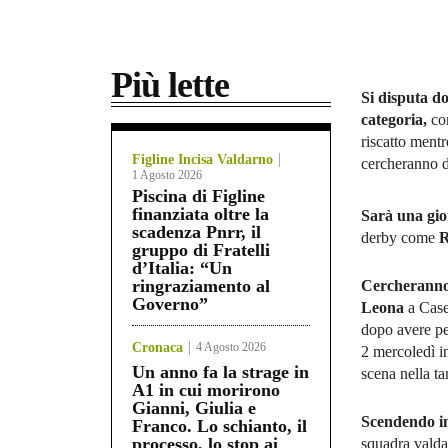
Più lette
Si disputa d
categoria,
con
riscatto mentr
Figline Incisa Valdarno
cercheranno d
1 Agosto 2026
Piscina di Figline
finanziata oltre la
Sarà una gio
scadenza Pnrr, il
derby come
R
gruppo di Fratelli
d’Italia: “Un
ringraziamento al
Cercheranno 
Governo”
Leona
a Case
dopo avere pe
Cronaca
4 Agosto 2026
2 mercoledì in
Un anno fa la strage in
scena nella t
A1 in cui morirono
Gianni, Giulia e
Scendendo i
Franco. Lo schianto, il
processo, lo stop ai
squadra valda