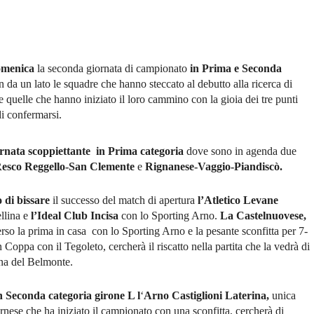
omenica
la seconda giornata di campionato
in Prima e Seconda
 da un lato le squadre che hanno steccato al debutto alla ricerca di
e quelle che hanno iniziato il loro cammino con la gioia dei tre punti
i confermarsi.
rnata scoppiettante in Prima categoria
dove sono in agenda due
esco Reggello-San Clemente
e
Rignanese-Vaggio-Piandiscò.
di bissare
il successo del match di apertura
l’Atletico Levane
llina e
l’Ideal Club Incisa
con lo Sporting Arno.
La Castelnuovese,
rso la prima in casa con lo Sporting Arno e la pesante sconfitta per 7-
 Coppa con il Tegoleto, cercherà il riscatto nella partita che la vedrà di
ana del Belmonte.
n Seconda categoria
girone L l
‘
Arno Castiglioni Laterina,
unica
rnese che ha iniziato il campionato con una sconfitta, cercherà di