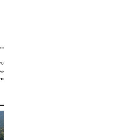
vo
ze
en