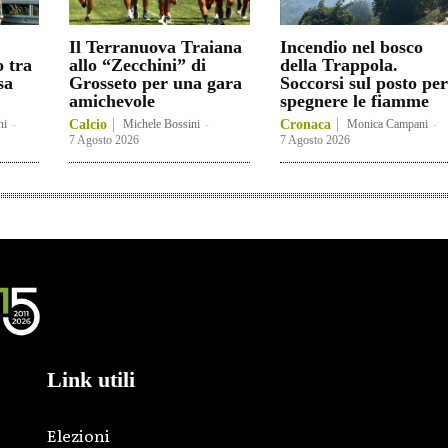
Il Terranuova Traiana
Incendio nel bosco
o tra
allo “Zecchini” di
della Trappola.
sa
Grosseto per una gara
Soccorsi sul posto per
amichevole
spegnere le fiamme
ni
-
Calcio
Michele Bossini
-
Cronaca
Monica Campani
-
7 Agosto 2026
7 Agosto 2026
Link utili
Elezioni