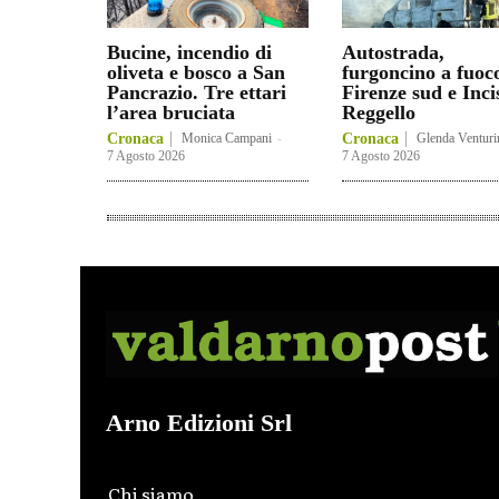
Bucine, incendio di
Autostrada,
oliveta e bosco a San
furgoncino a fuoc
Pancrazio. Tre ettari
Firenze sud e Inci
l’area bruciata
Reggello
Cronaca
Monica Campani
-
Cronaca
Glenda Venturi
7 Agosto 2026
7 Agosto 2026
Arno Edizioni Srl
Chi siamo