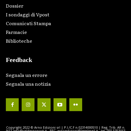
Dossier
I sondaggi di Vpost
Comunicati Stampa
Farmacie
Biblioteche
Feedback
Segnala un errore
Segnala una notizia
Copyright 2022 © Arno Edizioni srl | P.I./C.F n.02314000510 | Reg. Trib. AR n.
9/11 info@valdarnopost.it - PEC: arnoedizioni@legalmail.it - tel. 055.5353443