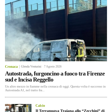
Cronaca
Glenda Venturini
-
7 Agosto 2026
Autostrada, furgoncino a fuoco tra Firenze
sud e Incisa Reggello
Un altro mezzo in fiamme nella cronaca di oggi. Questa volta è successo in
Autostrada A1, nel tratto fra...
Calcio
Il Terranuova Traiana allo “Zecchini” di