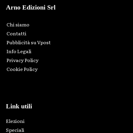
Arno Edizioni Srl
Chi siamo
Contatti
Pubblicità su Vpost
Info Legali
Privacy Policy
Cookie Policy
Html code here! Replace this with any non empty raw html
code and that's it.
Link utili
Elezioni
Speciali