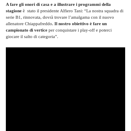
A fare gli onori di casa e a illustrare i programmi della
stagione
è stato il presidente Alfiero Tani: “La nostra squadra di
serie B1, rinnovata, dovrà trovare l’amalgama con il nuovo
allenatore Chiappafreddo
. Il nostro obiettivo è fare un
campionato di vertice
per conquistare i play-off e poterci
giocare il salto di categoria”.